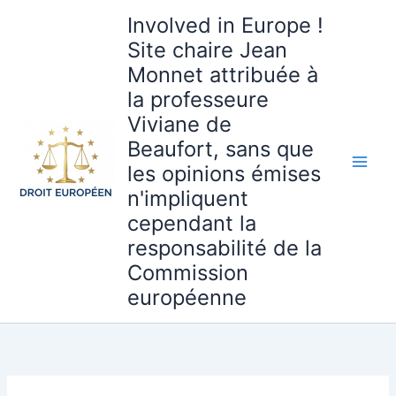
Aller
Involved in Europe !
au
Site chaire Jean
contenu
Monnet attribuée à
la professeure
Viviane de
Beaufort, sans que
les opinions émises
n'impliquent
cependant la
responsabilité de la
Commission
européenne