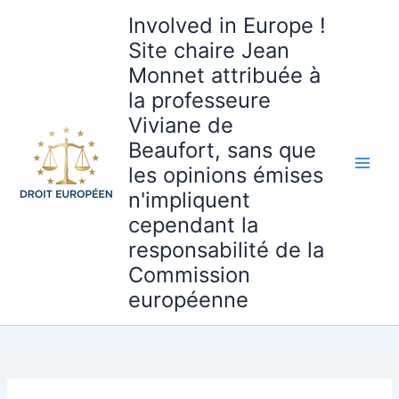
Aller
Involved in Europe !
au
Site chaire Jean
contenu
Monnet attribuée à
la professeure
Viviane de
Beaufort, sans que
les opinions émises
n'impliquent
cependant la
responsabilité de la
Commission
européenne