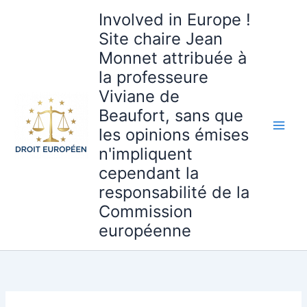
Aller
Involved in Europe !
au
Site chaire Jean
contenu
Monnet attribuée à
la professeure
Viviane de
Beaufort, sans que
les opinions émises
n'impliquent
cependant la
responsabilité de la
Commission
européenne