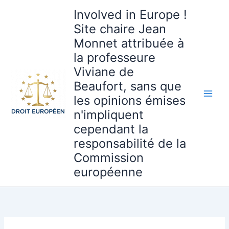
Aller
Involved in Europe !
au
Site chaire Jean
contenu
Monnet attribuée à
la professeure
Viviane de
Beaufort, sans que
les opinions émises
n'impliquent
cependant la
responsabilité de la
Commission
européenne