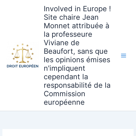
Aller
Involved in Europe !
au
Site chaire Jean
contenu
Monnet attribuée à
la professeure
Viviane de
Beaufort, sans que
les opinions émises
n'impliquent
cependant la
responsabilité de la
Commission
européenne