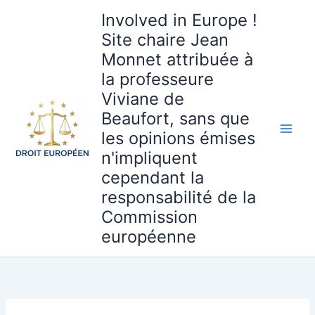
Aller
Involved in Europe !
au
Site chaire Jean
contenu
Monnet attribuée à
la professeure
Viviane de
Beaufort, sans que
les opinions émises
n'impliquent
cependant la
responsabilité de la
Commission
européenne