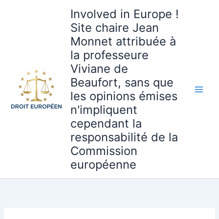
Aller
Involved in Europe !
au
Site chaire Jean
contenu
Monnet attribuée à
la professeure
Viviane de
Beaufort, sans que
les opinions émises
n'impliquent
cependant la
responsabilité de la
Commission
européenne