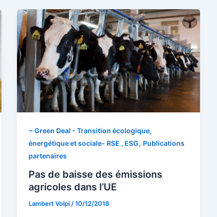
~ Green Deal - Transition écologique,
,
énergétique et sociale- RSE , ESG
Publications
partenaires
Pas de baisse des émissions
agricoles dans l’UE
Lambert Volpi
/
10/12/2018