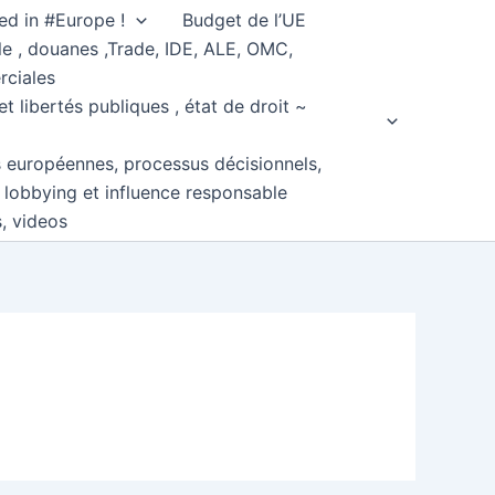
ed in #Europe !
Budget de l’UE
e , douanes ,Trade, IDE, ALE, OMC,
rciales
et libertés publiques , état de droit ~
s européennes, processus décisionnels,
, lobbying et influence responsable
s, videos