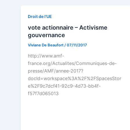
Droit de l'UE
vote actionnaire – Activisme
gouvernance
Viviane De Beaufort
/
07/11/2017
http://www.amf-
france.org/Actualites/Communiques-de-
presse/AMF/annee-2017?
docId=workspace%3A%2F%2FSpacesStor
e%2F9c7dcf41-92c9-4d73-bb4f-
f57f7d065013