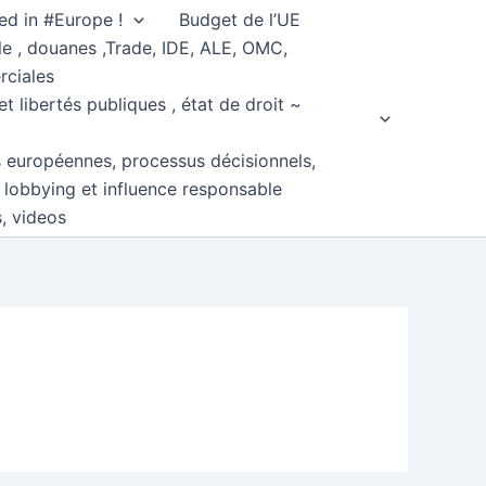
ed in #Europe !
Budget de l’UE
e , douanes ,Trade, IDE, ALE, OMC,
rciales
et libertés publiques , état de droit ~
s européennes, processus décisionnels,
, lobbying et influence responsable
s, videos