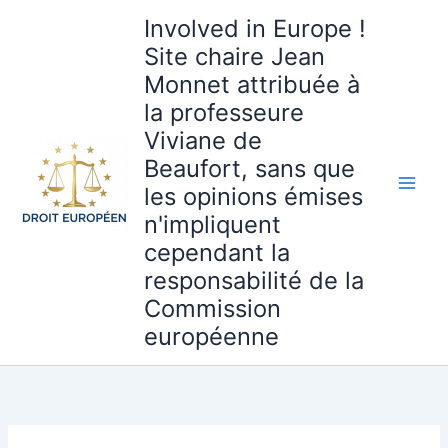
Aller
Involved in Europe !
au
Site chaire Jean
contenu
Monnet attribuée à
la professeure
Viviane de
Beaufort, sans que
les opinions émises
n'impliquent
cependant la
responsabilité de la
Commission
européenne