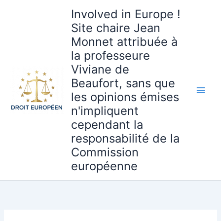
Aller
Involved in Europe !
au
Site chaire Jean
contenu
Monnet attribuée à
la professeure
Viviane de
Beaufort, sans que
les opinions émises
n'impliquent
cependant la
responsabilité de la
Commission
européenne