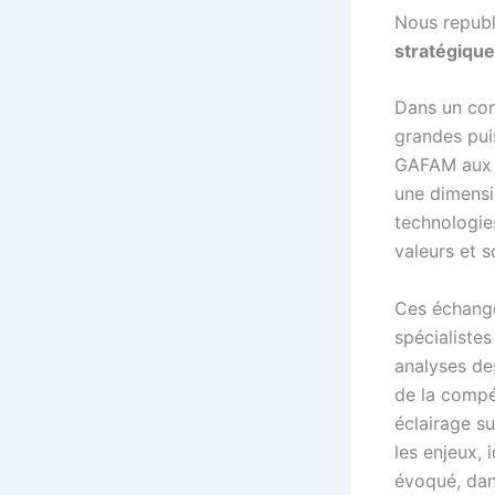
Nous republi
stratégique
Dans un con
grandes pui
GAFAM aux c
une dimensi
technologie
valeurs et 
Ces échange
spécialistes
analyses des
de la compét
éclairage s
les enjeux, 
évoqué, dans