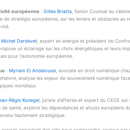
ivité européenne
:
Gilles Briatta
, Senior Counsel au cabine
te de stratégie européenne, sur les leviers et obstacles au 
vité.
:
Michel Derdevet
, expert en énergie et président de Confr
ropose un éclairage sur les choix énergétiques et leurs imp
ues pour l’autonomie européenne.
ue
:
Myriam El Andaloussi
, avocate en droit numérique ch
efebvre, analyse les enjeux de souveraineté numérique fac
giques mondiaux.
ean-Régis Kunegel
, juriste d’affaires et expert du CEDE sur 
s de santé, explore les dépendances et atouts européens d
devenu hautement stratégique.
 croisés apportent des clés pour comprendre, secteur par 