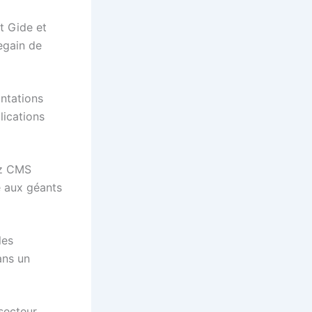
t Gide et
regain de
ontations
lications
ez CMS
e aux géants
les
ans un
secteur,