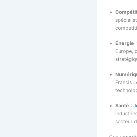
Compétit
spécialis
compétiti
Énergie
Europe, p
stratégiq
Numériq
Francis L
technolo
Santé
:
J
industrie
secteur 
Ces regards