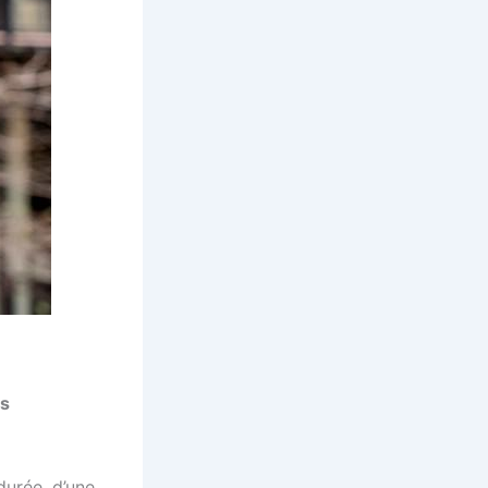
as
durée, d’une