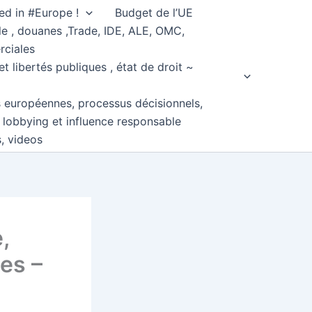
ed in #Europe !
Budget de l’UE
e , douanes ,Trade, IDE, ALE, OMC,
rciales
et libertés publiques , état de droit ~
s européennes, processus décisionnels,
, lobbying et influence responsable
s, videos
,
es –