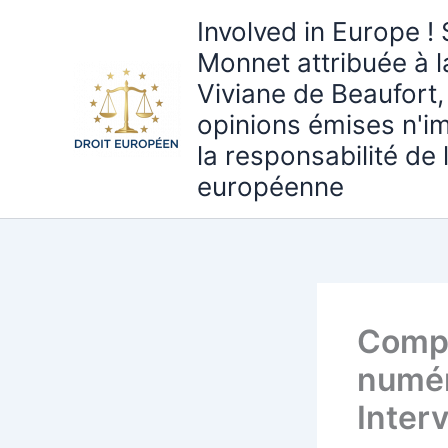
Aller
Involved in Europe ! 
au
Monnet attribuée à 
contenu
Viviane de Beaufort,
opinions émises n'i
la responsabilité de
européenne
Compé
numér
Inter