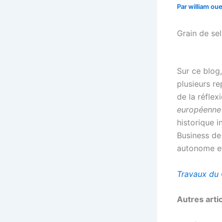
Par
william o
Grain de sel
Sur ce blog
plusieurs re
de la réfle
européenne 
historique i
Business de 
autonome et 
Travaux du
Autres artic