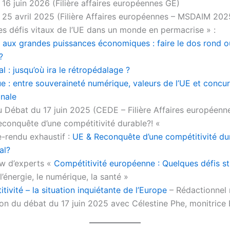
16 juin 2026 (Filière affaires européennes GE)
 25 avril 2025 (Filière Affaires européennes – MSDAIM 202
s défis vitaux de l’UE dans un monde en permacrise » :
 aux grandes puissances économiques : faire le dos rond o
?
l : jusqu’où ira le rétropédalage ?
 : entre souveraineté numérique, valeurs de l’UE et concu
onale
 Débat du 17 juin 2025 (CEDE – Filière Affaires européenn
econquête d’une compétitivité durable?! «
-rendu exhaustif :
UE & Reconquête d’une compétitivité dur
al?
ew d’experts «
Compétitivité européenne : Quelques défis s
 l’énergie, le numérique, la santé »
ivité – la situation inquiétante de l’Europe
– Rédactionnel 
on du débat du 17 juin 2025 avec Célestine Phe, monitric