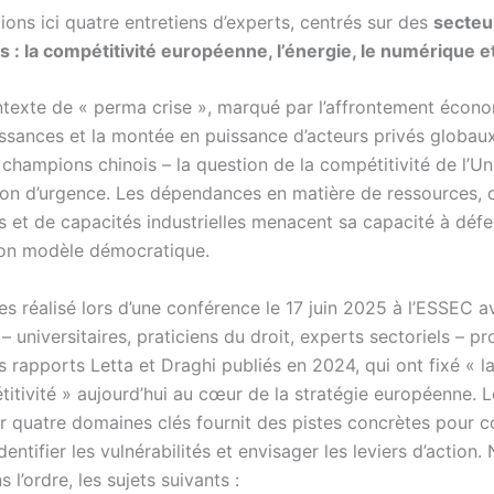
ons ici quatre entretiens d’experts, centrés sur des
secteu
s : la compétitivité européenne, l’énergie, le numérique et
texte de « perma crise », marqué par l’affrontement écon
ssances et la montée en puissance d’acteurs privés globau
hampions chinois – la question de la compétitivité de l’U
on d’urgence. Les dépendances en matière de ressources, 
s et de capacités industrielles menacent sa capacité à déf
son modèle démocratique.
s réalisé lors d’une conférence le 17 juin 2025 à l’ESSEC 
 – universitaires, praticiens du droit, experts sectoriels – p
 rapports Letta et Draghi publiés en 2024, qui ont fixé « l
itivité » aujourd’hui au cœur de la stratégie européenne. L
ur quatre domaines clés fournit des pistes concrètes pour
identifier les vulnérabilités et envisager les leviers d’action
 l’ordre, les sujets suivants :