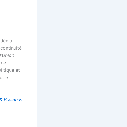
rdée à
 continuité
l’Union
mme
litique et
rope
 & Business