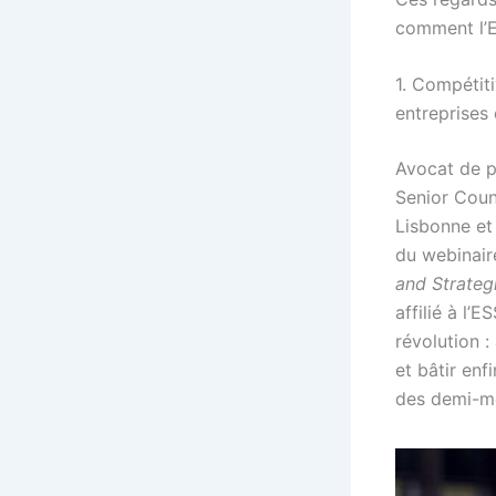
comment l’E
1. Compétiti
entreprises 
Avocat de pr
Senior Couns
Lisbonne et 
du webinai
and Strate
affilié à l’
révolution :
et bâtir enf
des demi-m