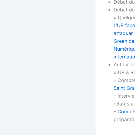
Débat du 
Débat du
« Quelque
L’UE face
attaquer 
Green dea
Numérique
internati
Autour du
« UE & R
– Compte
Saint Gra
– Intervi
relatifs à
–
Compétit
préparati