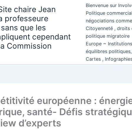
Bienvenue sur Involv
Site chaire Jean
Politique commercial
la professeure
négociations comme
 sans que les
Citoyenneté , droits 
mpliquent cependant
politique migratoire
Europe ~ Institution
 la Commission
équilibres politiques
Cartes , Infographie
titivité européenne : énergie
ique, santé- Défis stratégiqu
view d’experts