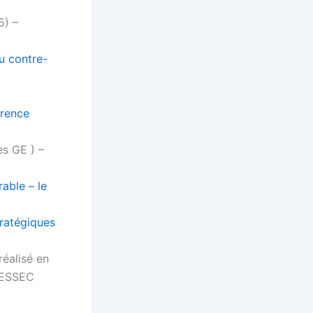
5) –
u contre-
rrence
es GE ) –
able – le
tratégiques
réalisé en
e ESSEC