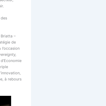
ir.
e des
Briatta –
atégie de
À l’occasion
ereignty,
t d’Economie
riple
l’innovation,
ée, à rebours