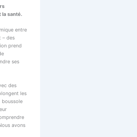
rs
 la santé.
omique entre
x – des
nion prend
de
endre ses
avec des
rolongent les
a boussole
eur
 comprendre
. Nous avons