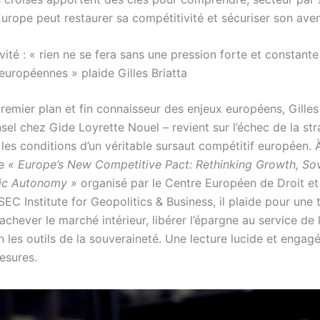
urope peut restaurer sa compétitivité et sécuriser son aven
vité : « rien ne se fera sans une pression forte et constant
européennes » plaide Gilles Briatta
emier plan et fin connaisseur des enjeux européens, Gilles 
el chez Gide Loyrette Nouel – revient sur l’échec de la str
les conditions d’un véritable sursaut compétitif européen. 
re
« Europe’s New Competitive Pact: Rethinking Growth, Sov
gic Autonomy »
organisé par le Centre Européen de Droit e
ESSEC Institute for Geopolitics & Business, il plaide pour une t
 achever le marché intérieur, libérer l’épargne au service de 
in les outils de la souveraineté. Une lecture lucide et engag
esures.