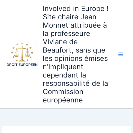
Aller
Involved in Europe !
au
Site chaire Jean
contenu
Monnet attribuée à
la professeure
Viviane de
Beaufort, sans que
les opinions émises
n'impliquent
cependant la
responsabilité de la
Commission
européenne