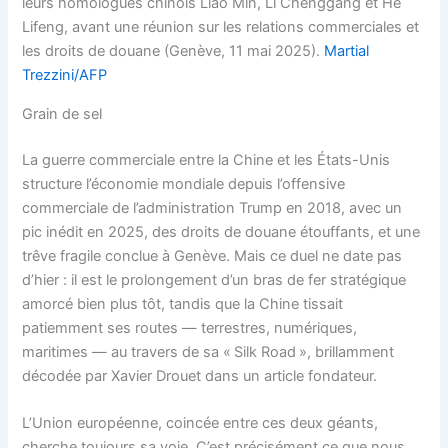
leurs homologues chinois Liao Min, Li Chenggang et He
Lifeng, avant une réunion sur les relations commerciales et
les droits de douane (Genève, 11 mai 2025).
Martial
Trezzini/AFP
Grain de sel
La guerre commerciale entre la Chine et les États-Unis
structure l’économie mondiale depuis l’offensive
commerciale de l’administration Trump en 2018, avec un
pic inédit en 2025, des droits de douane étouffants, et une
trêve fragile conclue à Genève. Mais ce duel ne date pas
d’hier : il est le prolongement d’un bras de fer stratégique
amorcé bien plus tôt, tandis que la Chine tissait
patiemment ses routes — terrestres, numériques,
maritimes — au travers de sa « Silk Road », brillamment
décodée par Xavier Drouet dans un article fondateur.
L’Union européenne, coincée entre ces deux géants,
cherche toujours sa voie. C’est précisément ce que nous