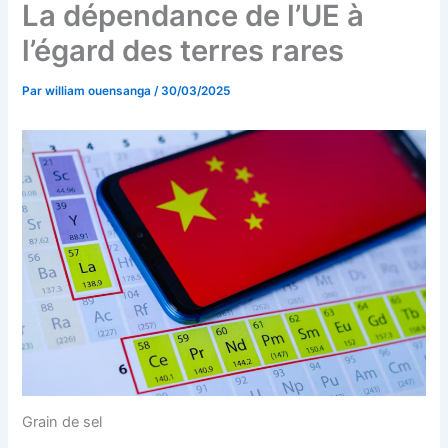
La dépendance de l’UE à
l’égard des terres rares
Par
william ouensanga
/
30/03/2025
Grain de sel