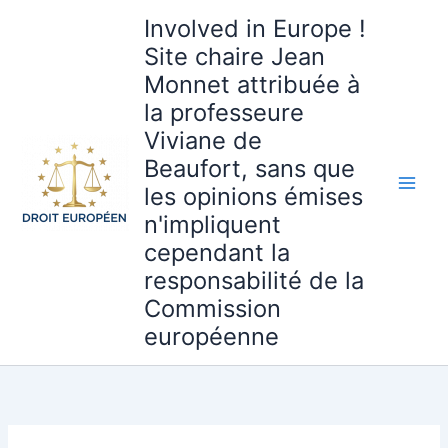
Aller
Involved in Europe !
au
Site chaire Jean
contenu
Monnet attribuée à
la professeure
Viviane de
Beaufort, sans que
les opinions émises
n'impliquent
cependant la
responsabilité de la
Commission
européenne