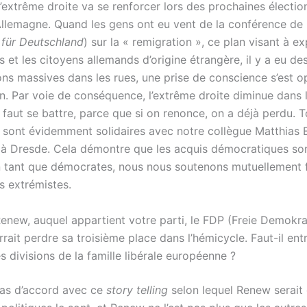
’extrême droite va se renforcer lors des prochaines électio
Allemagne. Quand les gens ont eu vent de la conférence de 
 für Deutschland
) sur la « remigration », ce plan visant à e
s et les citoyens allemands d’origine étrangère, il y a eu de
ons massives dans les rues, une prise de conscience s’est 
on. Par voie de conséquence, l’extrême droite diminue dans 
 faut se battre, parce que si on renonce, on a déjà perdu. T
sont évidemment solidaires avec notre collègue Matthias E
 à Dresde. Cela démontre que les acquis démocratiques so
n tant que démocrates, nous nous soutenons mutuellement 
s extrémistes.
enew, auquel appartient votre parti, le FDP (Freie Demokra
rrait perdre sa troisième place dans l’hémicycle. Faut-il ent
es divisions de la famille libérale européenne ?
pas d’accord avec ce
story telling
selon lequel Renew serait 