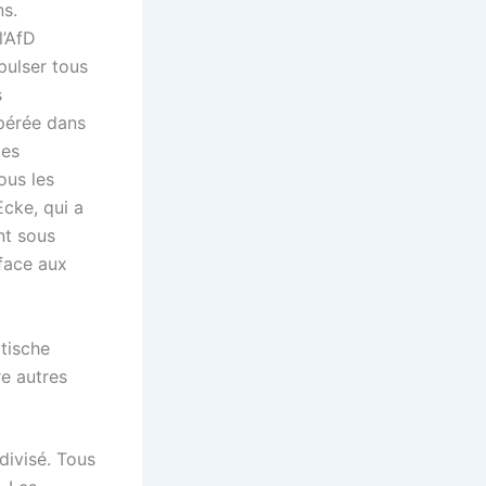
ns.
l’AfD
xpulser tous
s
opérée dans
les
ous les
cke, qui a
nt sous
face aux
tische
re autres
divisé. Tous