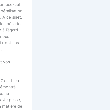
homosexuel
béralisation
. A ce sujet,
les pénuries
 à l’égard
 nous
 n’ont pas
.
nt vos
 C’est bien
 démontré
us ne
s. Je pense,
n matière de