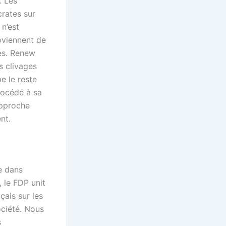
. Les
crates sur
n’est
oviennent de
ses. Renew
es clivages
e le reste
rocédé à sa
approche
nt.
ue dans
, le FDP unit
çais sur les
ociété. Nous
s