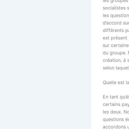
les groupes 
socialistes 
les questio
d’accord su
différents p
est présent 
sur certain
du groupe. 
création, à
selon laque
Quelle est l
En tant qu’é
certains pays
les deux. N
questions é
accordons un