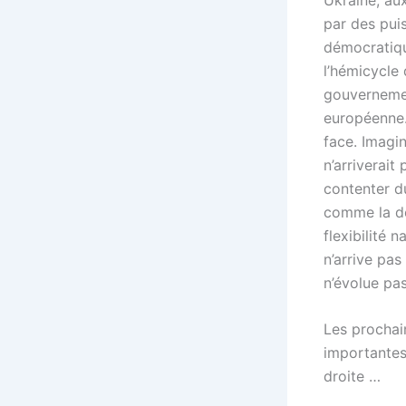
par des pui
démocratique
l’hémicycle
gouvernemen
européenne. 
face. Imagin
n’arriverait
contenter 
comme la dé
flexibilité 
n’arrive pas
n’évolue pas
Les prochai
importantes.
droite …