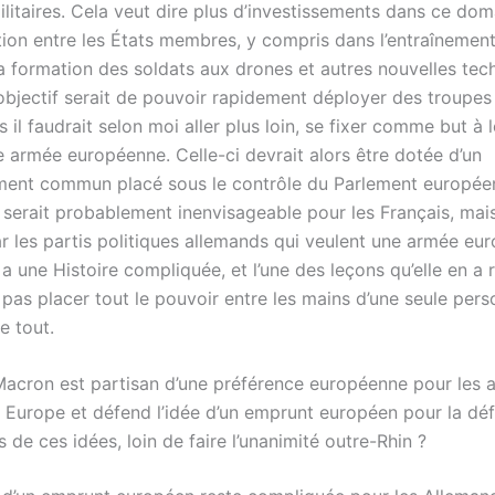
litaires. Cela veut dire plus d’investissements dans ce dom
ion entre les États membres, y compris dans l’entraînemen
la formation des soldats aux drones et autres nouvelles tec
objectif serait de pouvoir rapidement déployer des troupes 
is il faudrait selon moi aller plus loin, se fixer comme but à
e armée européenne. Celle-ci devrait alors être dotée d’un
t commun placé sous le contrôle du Parlement européen 
 serait probablement inenvisageable pour les Français, mais
r les partis politiques allemands qui veulent une armée eu
a une Histoire compliquée, et l’une des leçons qu’elle en a re
t pas placer tout le pouvoir entre les mains d’une seule per
e tout.
cron est partisan d’une préférence européenne pour les 
en Europe et défend l’idée d’un emprunt européen pour la dé
de ces idées, loin de faire l’unanimité outre-Rhin ?