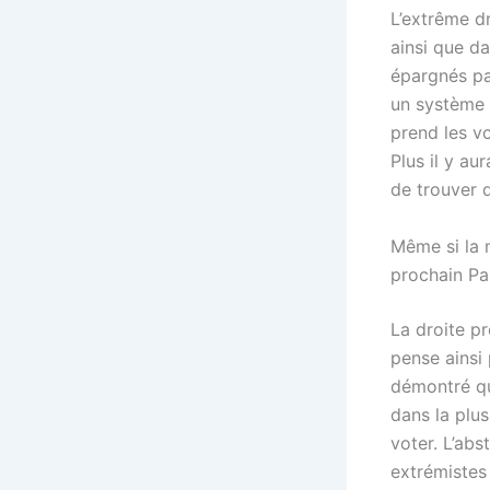
L’extrême d
ainsi que d
épargnés par
un système 
prend les vo
Plus il y au
de trouver 
Même si la 
prochain Pa
La droite pr
pense ainsi
démontré qu
dans la plus
voter. L’abs
extrémistes