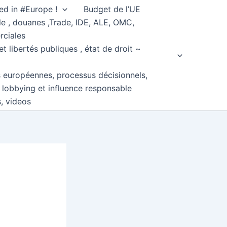
ed in #Europe !
Budget de l’UE
e , douanes ,Trade, IDE, ALE, OMC,
rciales
et libertés publiques , état de droit ~
s européennes, processus décisionnels,
, lobbying et influence responsable
s, videos