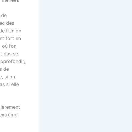
n de
vec des
de l’Union
nt fort en
 où l’on
ut pas se
approfondir,
s de
e, si on
s si elle
lièrement
’extrême