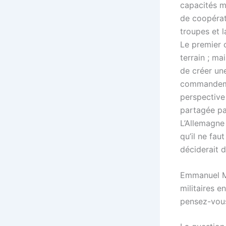
capacités mi
de coopérat
troupes et 
Le premier 
terrain ; ma
de créer un
commandemen
perspective
partagée pa
L’Allemagne 
qu’il ne fau
déciderait d
Emmanuel Ma
militaires 
pensez-vous 