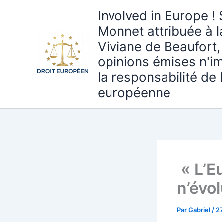
Aller
Involved in Europe ! 
au
Monnet attribuée à 
contenu
Viviane de Beaufort,
opinions émises n'i
la responsabilité de
européenne
« L’Eu
n’évo
Par
Gabriel
/
2