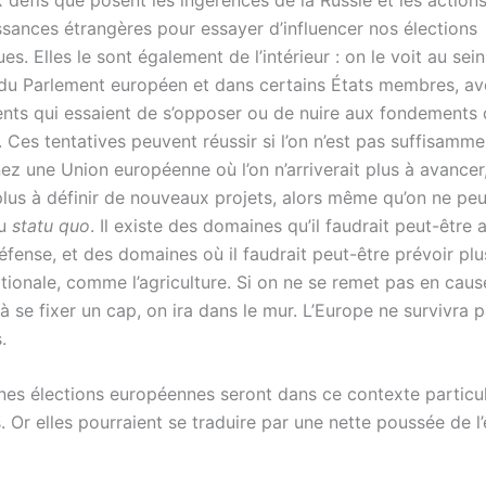
ssances étrangères pour essayer d’influencer nos élections
s. Elles le sont également de l’intérieur : on le voit au sei
 du Parlement européen et dans certains États membres, a
ts qui essaient de s’opposer ou de nuire aux fondements 
Ces tentatives peuvent réussir si l’on n’est pas suffisamme
ez une Union européenne où l’on n’arriverait plus à avancer,
 plus à définir de nouveaux projets, alors même qu’on ne pe
du
statu quo
. Il existe des domaines qu’il faudrait peut-être 
fense, et des domaines où il faudrait peut-être prévoir plu
nationale, comme l’agriculture. Si on ne se remet pas en caus
 à se fixer un cap, on ira dans le mur. L’Europe ne survivra pa
.
nes élections européennes seront dans ce contexte particu
 Or elles pourraient se traduire par une nette poussée de l