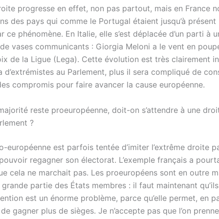
roite progresse en effet, non pas partout, mais en France 
ans des pays qui comme le Portugal étaient jusqu’à présent 
 ce phénomène. En Italie, elle s’est déplacée d’un parti à u
de vases communicants : Giorgia Meloni a le vent en poupe
ix de la Ligue (Lega). Cette évolution est très clairement i
ra d’extrémistes au Parlement, plus il sera compliqué de con
des compromis pour faire avancer la cause européenne.
majorité reste proeuropéenne, doit-on s’attendre à une droi
rlement ?
o-européenne est parfois tentée d’imiter l’extrême droite pa
 pouvoir regagner son électorat. L’exemple français a pourt
e cela ne marchait pas. Les proeuropéens sont en outre ma
 grande partie des États membres : il faut maintenant qu’ils 
tention est un énorme problème, parce qu’elle permet, en pa
 de gagner plus de sièges. Je n’accepte pas que l’on prenn