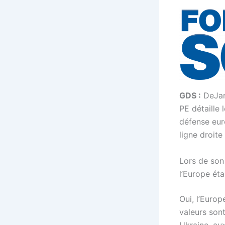
GDS :
DeJan
PE détaille
défense eur
ligne droite
Lors de son
l’Europe éta
Oui, l’Europ
valeurs sont
Ukraine, au