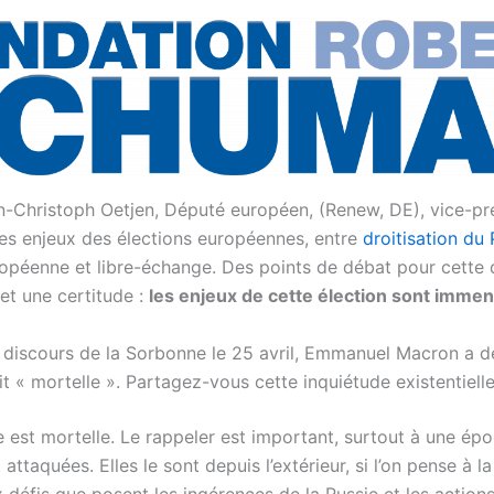
-Christoph Oetjen, Député européen, (Renew, DE), vice-pr
 les enjeux des élections européennes, entre
droitisation du
opéenne et libre-échange. Des points de débat pour cette 
 et une certitude :
les enjeux de cette élection sont imme
 discours de la Sorbonne le 25 avril, Emmanuel Macron a d
it « mortelle ». Partagez-vous cette inquiétude existentielle
e est mortelle. Le rappeler est important, surtout à une ép
 attaquées. Elles le sont depuis l’extérieur, si l’on pense à l
x défis que posent les ingérences de la Russie et les actio