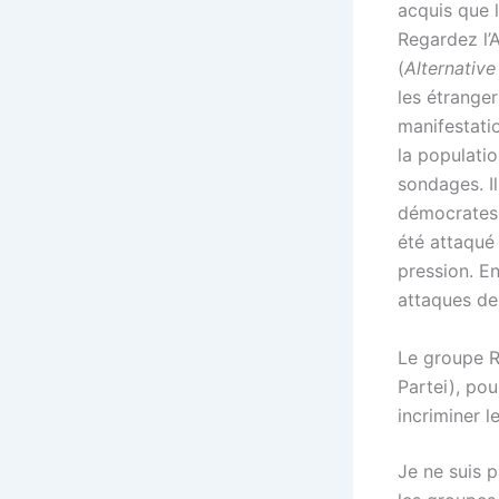
acquis que l
Regardez l’
(
Alternative
les étranger
manifestati
la populati
sondages. Il
démocrates 
été attaqué
pression. E
attaques de
Le groupe R
Partei), pou
incriminer l
Je ne suis 