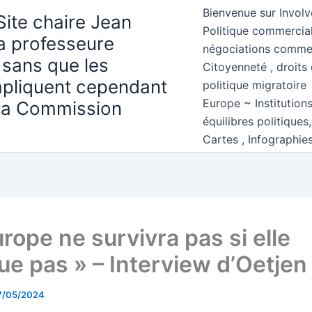
Bienvenue sur Involv
Site chaire Jean
Politique commercial
la professeure
négociations comme
 sans que les
Citoyenneté , droits 
mpliquent cependant
politique migratoire
Europe ~ Institution
 la Commission
équilibres politiques
Cartes , Infographie
rope ne survivra pas si elle
lue pas » – Interview d’Oetjen
7/05/2024