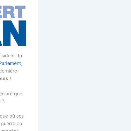
ésident du
 Parlement
,
dernière
nses
!
éclaré que
 ?
oque où ses
a guerre en
ns menées