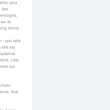
aine, plus
t des
hnologies.
sur le
 long terme
: une telle
 elle est
ropéenne.
tiré, c’est
sonne qui
achats
fense. Que