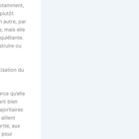
notamment,
plutôt
n autre, par
, mais elle
nquiétante.
struire ou
tisation du
rce qu’elle
ant bien
joritaires
aillent
rtie, aux
e pour