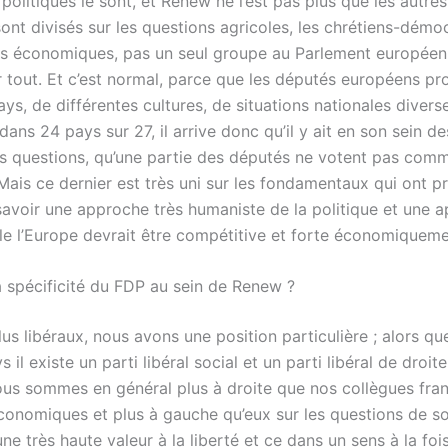
politiques le sont, et Renew ne l’est pas plus que les autres
sont divisés sur les questions agricoles, les chrétiens-démo
ns économiques, pas un seul groupe au Parlement européen 
r tout. Et c’est normal, parce que les députés européens pr
ays, de différentes cultures, de situations nationales diver
dans 24 pays sur 27, il arrive donc qu’il y ait en son sein d
es questions, qu’une partie des députés ne votent pas comm
Mais ce dernier est très uni sur les fondamentaux qui ont p
 savoir une approche très humaniste de la politique et une 
lle l’Europe devrait être compétitive et forte économiqueme
a spécificité du FDP au sein de Renew ?
lus libéraux, nous avons une position particulière ; alors q
 il existe un parti libéral social et un parti libéral de droite
ous sommes en général plus à droite que nos collègues fran
conomiques et plus à gauche qu’eux sur les questions de s
e très haute valeur à la liberté et ce dans un sens à la foi