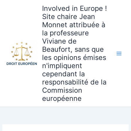
Aller
Involved in Europe !
au
Site chaire Jean
contenu
Monnet attribuée à
la professeure
Viviane de
Beaufort, sans que
les opinions émises
n'impliquent
cependant la
responsabilité de la
Commission
européenne