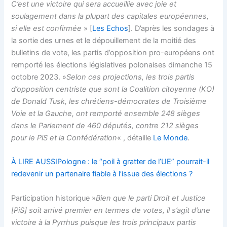
C’est une victoire qui sera accueillie avec joie et
soulagement dans la plupart des capitales européennes,
si elle est confirmée
» [
Les Echos
]. D’après les sondages à
la sortie des urnes et le dépouillement de la moitié des
bulletins de vote, les partis d’opposition pro-européens ont
remporté les élections législatives polonaises dimanche 15
octobre 2023. »
Selon ces projections, les trois partis
d’opposition centriste que sont la Coalition citoyenne (KO)
de Donald Tusk, les chrétiens-démocrates de Troisième
Voie et la Gauche, ont remporté ensemble 248 sièges
dans le Parlement de 460 députés, contre 212 sièges
pour le PiS et la Confédération
« , détaille
Le Monde
.
À LIRE AUSSI
Pologne : le “poil à gratter de l’UE” pourrait-il
redevenir un partenaire fiable à l’issue des élections ?
Participation historique »
Bien que le parti Droit et Justice
[PiS] soit arrivé premier en termes de votes, il s’agit d’une
victoire à la Pyrrhus puisque les trois principaux partis