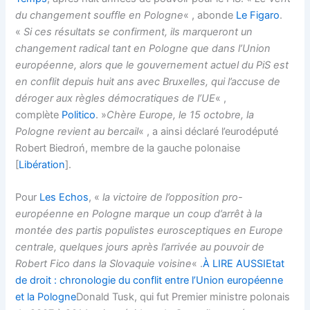
du changement souffle en Pologne
« , abonde
Le Figaro
.
«
Si ces résultats se confirment, ils marqueront un
changement radical tant en Pologne que dans l’Union
européenne, alors que le gouvernement actuel du PiS est
en conflit depuis huit ans avec Bruxelles, qui l’accuse de
déroger aux règles démocratiques de l’UE
« ,
complète
Politico
. »
Chère Europe, le 15 octobre, la
Pologne revient au bercail
« , a ainsi déclaré l’eurodéputé
Robert Biedroń, membre de la gauche polonaise
[
Libération
].
Pour
Les Echos
, «
la victoire de l’opposition pro-
européenne en Pologne marque un coup d’arrêt à la
montée des partis populistes eurosceptiques en Europe
centrale, quelques jours après l’arrivée au pouvoir de
Robert Fico dans la Slovaquie voisine
« .
À LIRE AUSSI
Etat
de droit : chronologie du conflit entre l’Union européenne
et la Pologne
Donald Tusk, qui fut Premier ministre polonais