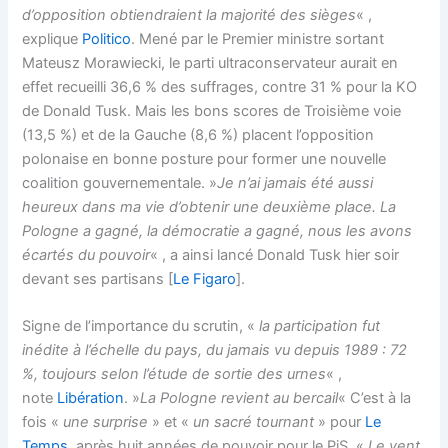
d’opposition obtiendraient la majorité des sièges
« ,
explique
Politico
. Mené par le Premier ministre sortant
Mateusz Morawiecki, le parti ultraconservateur aurait en
effet recueilli 36,6 % des suffrages, contre 31 % pour la KO
de Donald Tusk. Mais les bons scores de Troisième voie
(13,5 %) et de la Gauche (8,6 %) placent l’opposition
polonaise en bonne posture pour former une nouvelle
coalition gouvernementale. »
Je n’ai jamais été aussi
heureux dans ma vie d’obtenir une deuxième place. La
Pologne a gagné, la démocratie a gagné, nous les avons
écartés du pouvoir
« , a ainsi lancé Donald Tusk hier soir
devant ses partisans [
Le Figaro
].
Signe de l’importance du scrutin, «
la participation fut
inédite à l’échelle du pays, du jamais vu depuis 1989 : 72
%, toujours selon l’étude de sortie des urnes
« ,
note
Libération
. »
La Pologne revient au bercail
« C’est à la
fois «
une surprise
» et «
un sacré tournant
» pour
Le
Temps
, après huit années de pouvoir pour le PiS. «
Le vent