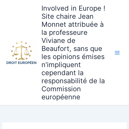
Aller
Involved in Europe !
au
Site chaire Jean
contenu
Monnet attribuée à
la professeure
Viviane de
Beaufort, sans que
les opinions émises
n'impliquent
cependant la
responsabilité de la
Commission
européenne