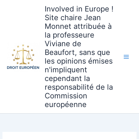
Aller
Involved in Europe !
au
Site chaire Jean
contenu
Monnet attribuée à
la professeure
Viviane de
Beaufort, sans que
les opinions émises
n'impliquent
cependant la
responsabilité de la
Commission
européenne