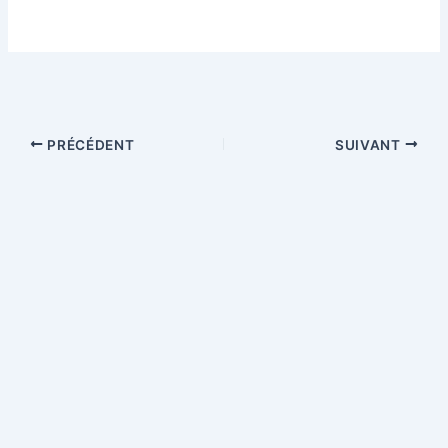
PRÉCÉDENT
SUIVANT
Copyright © 2026 Involved in Europe ! Site chaire Jean Monnet
attribuée à la professeure Viviane de Beaufort, sans que les
opinions émises n'impliquent cependant la responsabilité de la
Commission européenne | Propulsé par
Thème WordPress Astra