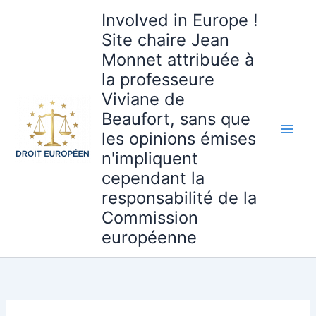
Aller
Involved in Europe !
au
Site chaire Jean
contenu
Monnet attribuée à
la professeure
Viviane de
Beaufort, sans que
les opinions émises
n'impliquent
cependant la
responsabilité de la
Commission
européenne