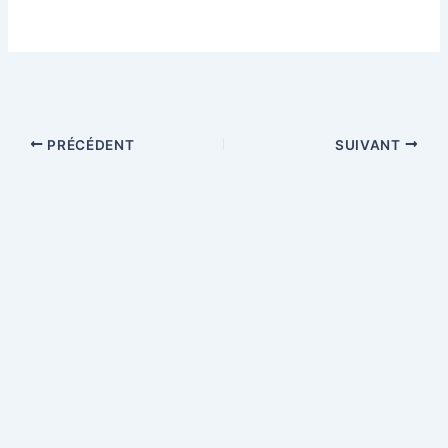
PRÉCÉDENT
SUIVANT
Copyright © 2026 Involved in Europe ! Site chaire Jean Monnet
attribuée à la professeure Viviane de Beaufort, sans que les
opinions émises n'impliquent cependant la responsabilité de la
Commission européenne | Propulsé par
Thème WordPress Astra