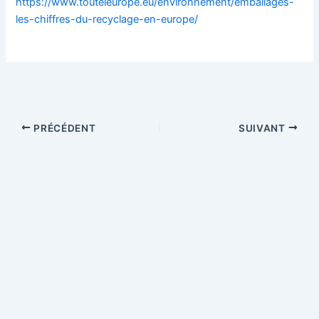
https://www.touteleurope.eu/environnement/emballages-
les-chiffres-du-recyclage-en-europe/
PRÉCÉDENT
SUIVANT
Copyright © 2026 Involved in Europe ! Site chaire Jean Monnet
attribuée à la professeure Viviane de Beaufort, sans que les
opinions émises n'impliquent cependant la responsabilité de la
Commission européenne | Propulsé par
Thème WordPress Astra