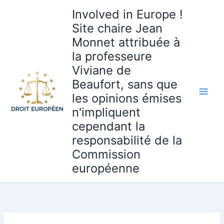
Aller
Involved in Europe !
au
Site chaire Jean
contenu
Monnet attribuée à
la professeure
Viviane de
Beaufort, sans que
les opinions émises
n'impliquent
cependant la
responsabilité de la
Commission
européenne