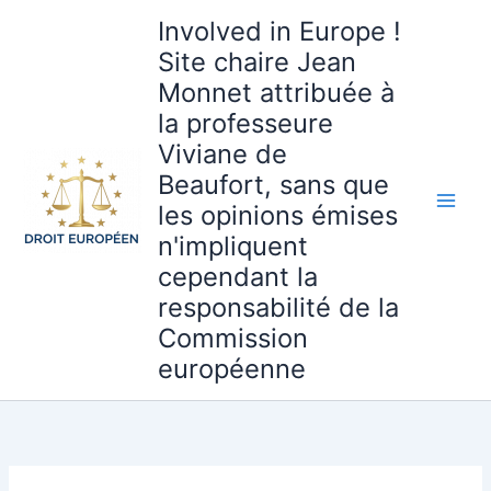
Aller
Involved in Europe !
au
Site chaire Jean
contenu
Monnet attribuée à
la professeure
Viviane de
Beaufort, sans que
les opinions émises
n'impliquent
cependant la
responsabilité de la
Commission
européenne