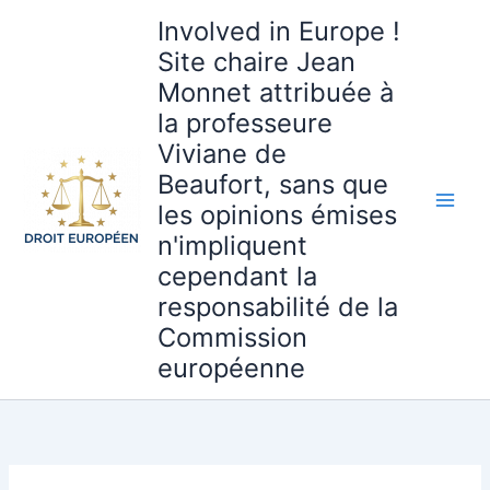
Aller
Involved in Europe !
au
Site chaire Jean
contenu
Monnet attribuée à
la professeure
Viviane de
Beaufort, sans que
les opinions émises
n'impliquent
cependant la
responsabilité de la
Commission
européenne