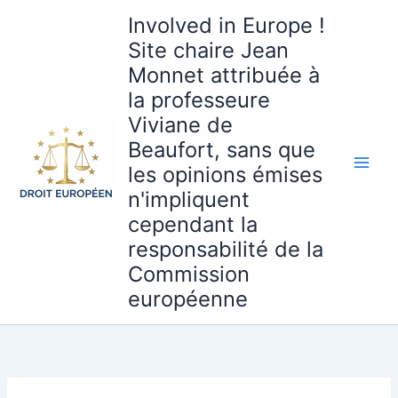
Aller
Involved in Europe !
au
Site chaire Jean
contenu
Monnet attribuée à
la professeure
Viviane de
Beaufort, sans que
les opinions émises
n'impliquent
cependant la
responsabilité de la
Commission
européenne