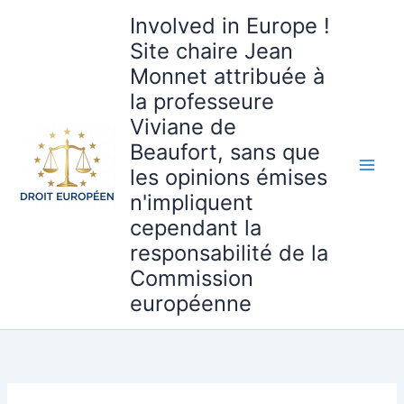
Aller
Involved in Europe !
au
Site chaire Jean
contenu
Monnet attribuée à
la professeure
Viviane de
Beaufort, sans que
les opinions émises
n'impliquent
cependant la
responsabilité de la
Commission
européenne