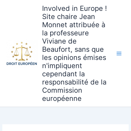
Aller
Involved in Europe !
au
Site chaire Jean
contenu
Monnet attribuée à
la professeure
Viviane de
Beaufort, sans que
les opinions émises
n'impliquent
cependant la
responsabilité de la
Commission
européenne