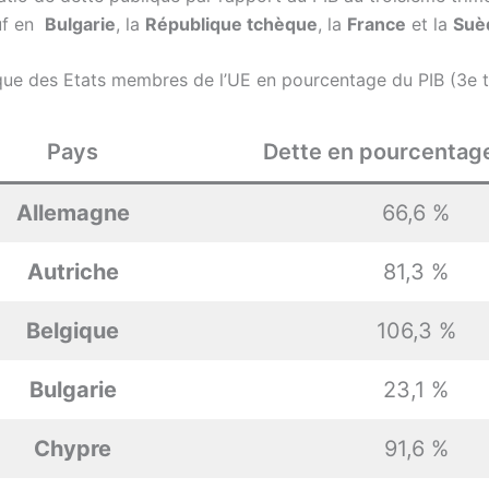
uf en
Bulgarie
, la
République tchèque
, la
France
et la
Suè
que des Etats membres de l’UE en pourcentage du PIB (3e t
Pays
Dette en pourcentag
Allemagne
66,6 %
Autriche
81,3 %
Belgique
106,3 %
Bulgarie
23,1 %
Chypre
91,6 %