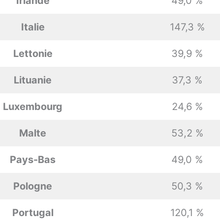
Irlande
49,0 %
Italie
147,3 %
Lettonie
39,9 %
Lituanie
37,3 %
Luxembourg
24,6 %
Malte
53,2 %
Pays-Bas
49,0 %
Pologne
50,3 %
Portugal
120,1 %