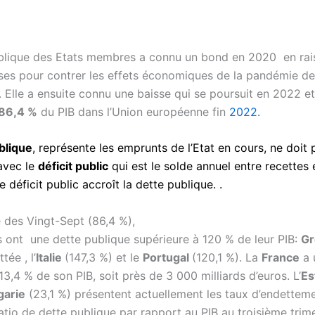
blique
des Etats membres a connu un bond en 2020 en rai
ses pour contrer les effets économiques de la pandémie de
 Elle a ensuite connu une baisse qui se poursuit en 2022 et 
86,4 %
du PIB dans l’Union européenne fin
2022.
blique
, représente les emprunts de l’Etat en cours, ne doit 
avec le
déficit public
qui est le solde annuel entre recettes 
Le
déficit public
accroît la
dette publique
. .
des Vingt-Sept (86,4 %),
ts ont une
dette publique
supérieure à 120 % de leur PIB:
Gr
tée , l’
Italie
(147,3 %) et le
Portugal
(120,1 %). La
France
a 
113,4 % de son PIB, soit près de 3 000 milliards d’euros. L’
Es
garie
(23,1 %) présentent actuellement les taux d’endetteme
ratio de
dette publique
par rapport au PIB au troisième trim