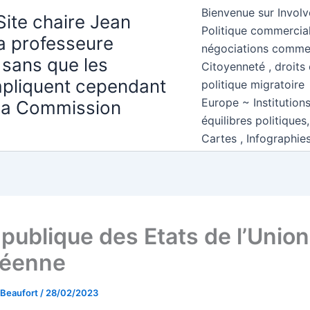
Bienvenue sur Involv
Site chaire Jean
Politique commercial
la professeure
négociations comme
 sans que les
Citoyenneté , droits 
mpliquent cependant
politique migratoire
Europe ~ Institution
 la Commission
équilibres politiques
Cartes , Infographie
 publique des Etats de l’Union
péenne
 Beaufort
/
28/02/2023