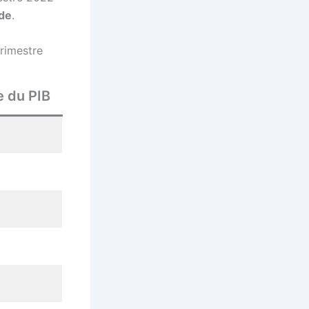
de
.
rimestre
e du PIB