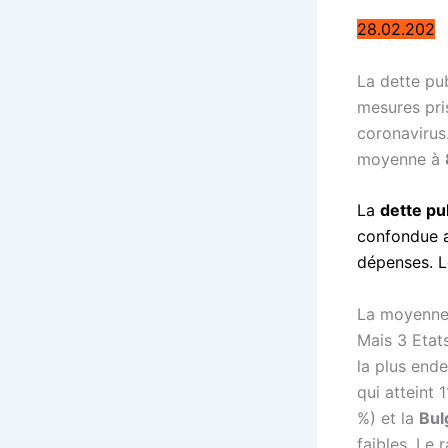
28.02.202
La
dette pu
mesures pri
coronavirus.
moyenne à
La
dette pu
confondue 
dépenses. 
La moyenne 
Mais 3 Eta
la plus endet
qui atteint 
%) et la
Bul
faibles. Le 