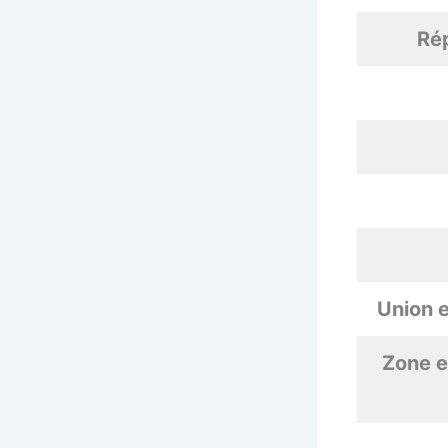
Ré
Union 
Zone e