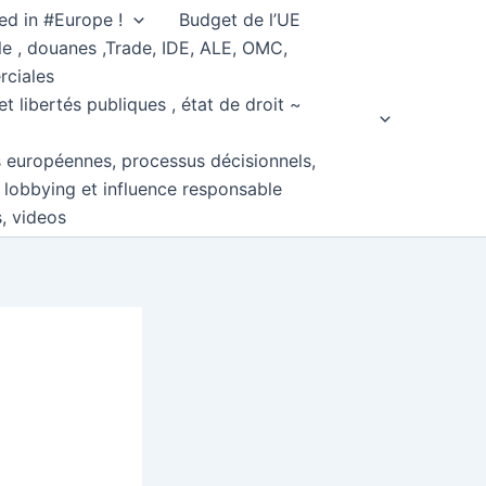
ed in #Europe !
Budget de l’UE
e , douanes ,Trade, IDE, ALE, OMC,
rciales
et libertés publiques , état de droit ~
s européennes, processus décisionnels,
, lobbying et influence responsable
s, videos