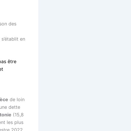
son des
s’établit en
pas être
et
èce
de loin
une dette
tonie
(15,8
nt les plus
estre 2022