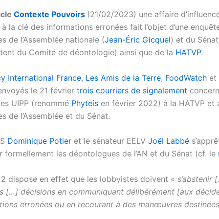
icle
Contexte Pouvoirs
(21/02/2023) une affaire d’influenc
 la clé des informations erronées fait l’objet d’une enquêt
s de l’Assemblée nationale (
Jean-Éric Gicquel
) et du Sénat
ident du Comité de déontologie) ainsi que de la
HATVP
.
y International France
,
Les Amis de la Terre
,
FoodWatch
et 
nvoyés le 21 février
trois courriers de signalement
concern
ides UIPP (renommé
Phyteis
en février 2022) à la HATVP et 
s de l’Assemblée et du Sénat.
PS
Dominique Potier
et le sénateur EELV
Joël Labbé
s’apprêt
ir formellement les déontologues de l’AN et du Sénat (cf. le
 2 dispose en effet que les lobbyistes doivent «
s’abstenir 
es […] décisions en communiquant délibérément [aux décide
tions erronées ou en recourant à des manœuvres destinées