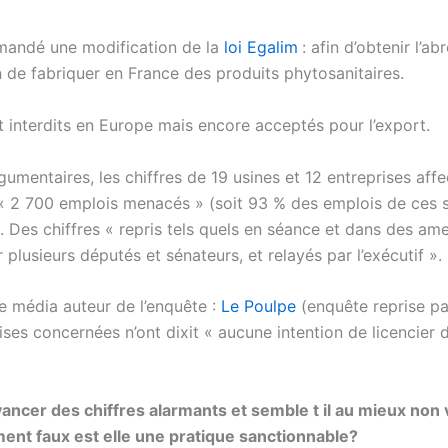
mandé une modification de la
loi Egalim
: afin d’obtenir l’a
on de fabriquer en France des produits phytosanitaires.
t interdits en Europe mais encore acceptés pour l’export.
umentaires, les chiffres de 19 usines et 12 entreprises aff
 « 2 700 emplois menacés » (soit 93 % des emplois de ces s
. Des chiffres « repris tels quels en séance et dans des a
plusieurs députés et sénateurs, et relayés par l’exécutif ».
le média auteur de l’enquête :
Le Poulpe
(enquête reprise p
rises concernées n’ont dixit « aucune intention de licencier 
ancer des chiffres alarmants et semble t il au mieux non v
ent faux est elle une pratique sanctionnable?