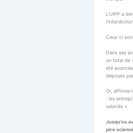
L’UIPP a de
l’interdicti
Ceux ci son
Dans ses arg
un total de
été avancés
déposés par 
Or, affirme 
: les entrep
salariés ».
Jusqu’ou av
pire sciemm