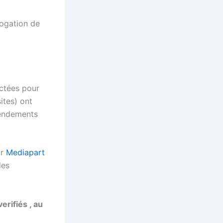
brogation de
ectées pour
ites) ont
mendements
ar
Mediapart
des
erifiés , au