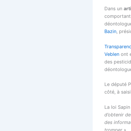
Dans un
art
comportant à
déontologue
Bazin
, prés
Transparenc
Veblen
ont e
des pestic
déontologue
Le député 
côté, à sais
La loi Sapin
d’obtenir d
des informa
tromper
»