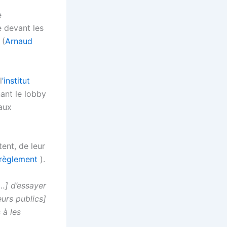
e
e devant les
 (
Arnaud
l
’institut
ant le lobby
aux
ent, de leur
règlement
).
[…] d’essayer
urs publics]
 à les