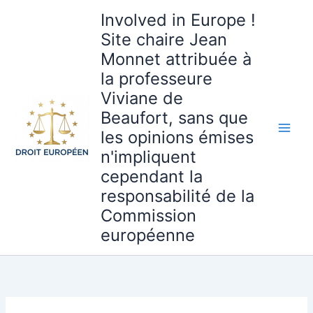
Aller
Involved in Europe !
au
Site chaire Jean
contenu
Monnet attribuée à
la professeure
Viviane de
Beaufort, sans que
les opinions émises
n'impliquent
cependant la
responsabilité de la
Commission
européenne