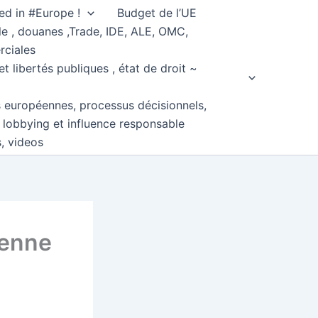
ed in #Europe !
Budget de l’UE
e , douanes ,Trade, IDE, ALE, OMC,
rciales
et libertés publiques , état de droit ~
s européennes, processus décisionnels,
, lobbying et influence responsable
s, videos
éenne