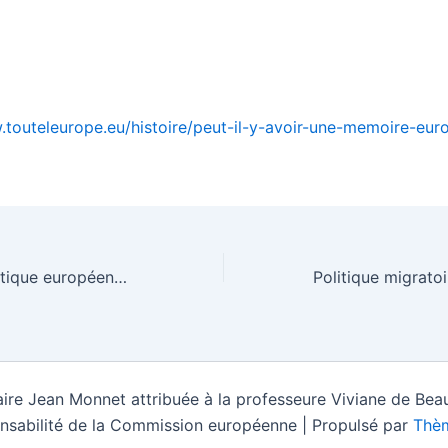
.touteleurope.eu/histoire/peut-il-y-avoir-une-memoire-eu
Solidarité énergétique européenne : renforcer la résistance aux crises de l’Union européenne
ire Jean Monnet attribuée à la professeure Viviane de Beau
nsabilité de la Commission européenne | Propulsé par
Thèm