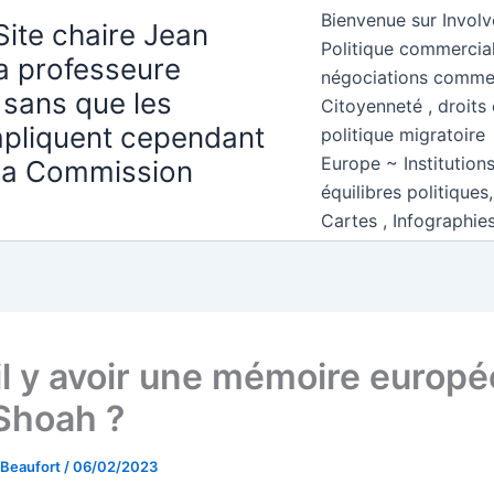
Bienvenue sur Involv
Site chaire Jean
Politique commercial
la professeure
négociations comme
 sans que les
Citoyenneté , droits 
mpliquent cependant
politique migratoire
Europe ~ Institution
 la Commission
équilibres politiques
Cartes , Infographie
il y avoir une mémoire europ
 Shoah ?
 Beaufort
/
06/02/2023