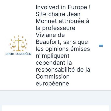
Aller
Involved in Europe !
au
Site chaire Jean
contenu
Monnet attribuée à
la professeure
Viviane de
Beaufort, sans que
les opinions émises
n'impliquent
cependant la
responsabilité de la
Commission
européenne