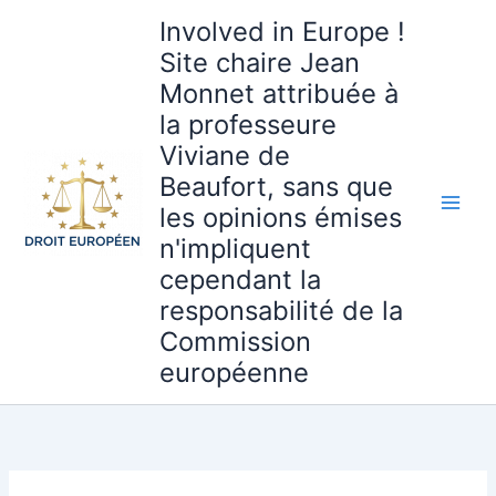
Aller
Involved in Europe !
au
Site chaire Jean
contenu
Monnet attribuée à
la professeure
Viviane de
Beaufort, sans que
les opinions émises
n'impliquent
cependant la
responsabilité de la
Commission
européenne