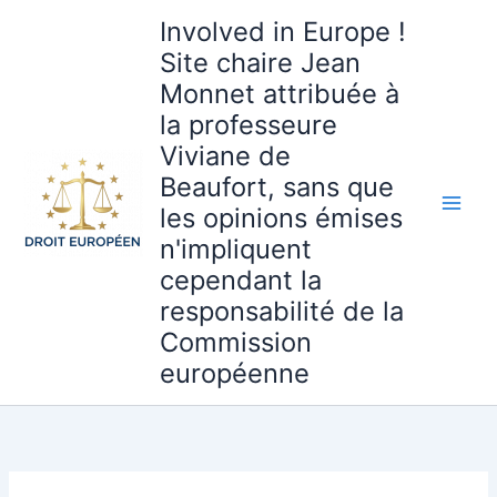
Aller
Involved in Europe !
au
Site chaire Jean
contenu
Monnet attribuée à
la professeure
Viviane de
Beaufort, sans que
les opinions émises
n'impliquent
cependant la
responsabilité de la
Commission
européenne