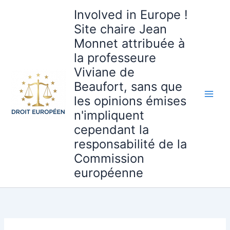
Aller
Involved in Europe !
au
Site chaire Jean
contenu
Monnet attribuée à
la professeure
Viviane de
Beaufort, sans que
les opinions émises
n'impliquent
cependant la
responsabilité de la
Commission
européenne