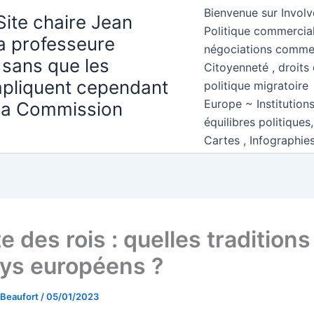
Bienvenue sur Involv
Site chaire Jean
Politique commercial
la professeure
négociations comme
 sans que les
Citoyenneté , droits 
mpliquent cependant
politique migratoire
Europe ~ Institution
 la Commission
équilibres politiques
Cartes , Infographie
e des rois : quelles tradition
ays européens ?
 Beaufort
/
05/01/2023