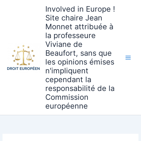
Aller
Involved in Europe !
au
Site chaire Jean
contenu
Monnet attribuée à
la professeure
Viviane de
Beaufort, sans que
les opinions émises
n'impliquent
cependant la
responsabilité de la
Commission
européenne