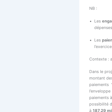
NB :
Les
enga
dépenses 
Les
paie
l’exercic
Contexte : a
Dans le proj
montant de
paiements
l’enveloppe
paiements 
possibilité
à
187,29 mi