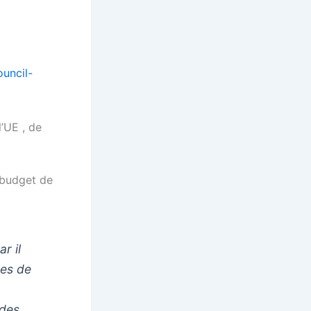
ouncil-
l’UE , de
 budget de
r il
res de
 des