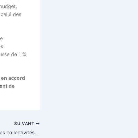
 budget,
celui des
de
es
ausse de 1 %
, en accord
ment de
SUIVANT
Transition verte des collectivités : la Banque des Territoires et InvestEU renforcent l’offre Petites villes de demain