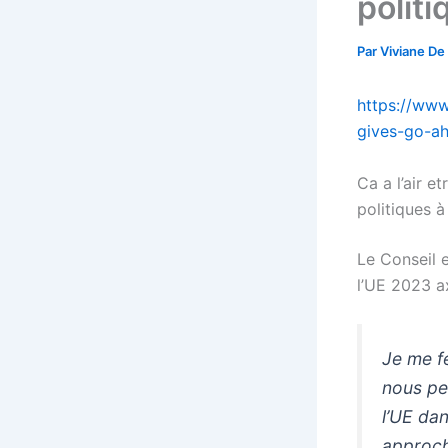
polit
Par
Viviane De
https://www
gives-go-a
Ca a l’air e
politiques à
Le Conseil 
l’UE 2023 ax
Je me fé
nous pe
l’UE dan
approch