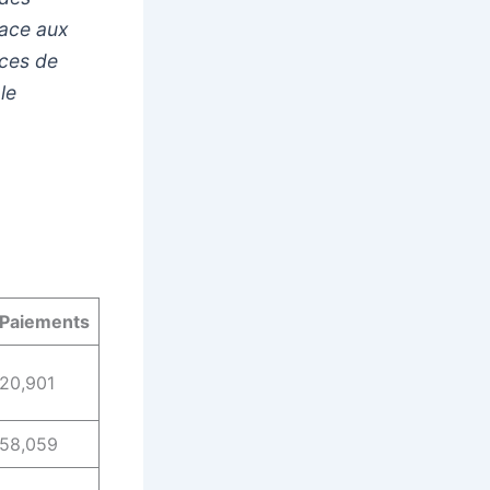
face aux
nces de
le
Paiements
20,901
58,059