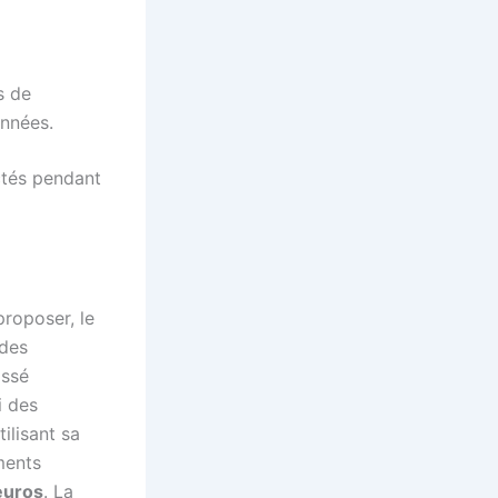
s de
années.
ctés pendant
proposer, le
 des
issé
i des
ilisant sa
ments
’euros
. La