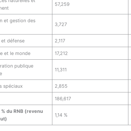
ces naturelles et
57,259
ment
on et gestion des
3,727
é et défense
2,117
ge et le monde
17,212
tration publique
11,311
e
s spéciaux
2,855
186,617
n % du RNB (revenu
1,14 %
rut)