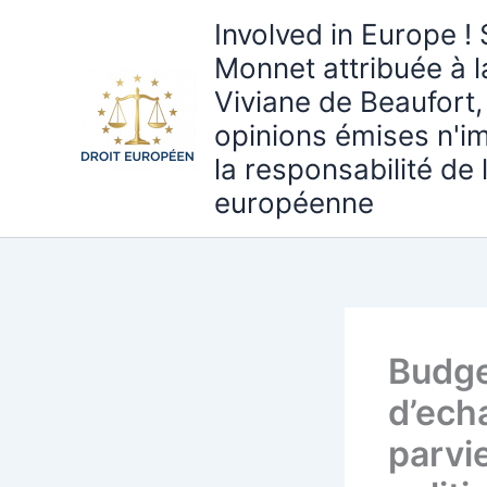
Aller
Involved in Europe ! 
au
Monnet attribuée à 
contenu
Viviane de Beaufort,
opinions émises n'i
la responsabilité de
européenne
Budge
d’ech
parvi