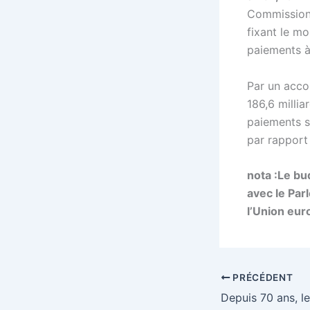
Commission 
fixant le m
paiements 
Par un accor
186,6 millia
paiements s
par rapport
nota :Le bud
avec le Par
l’Union eu
PRÉCÉDENT