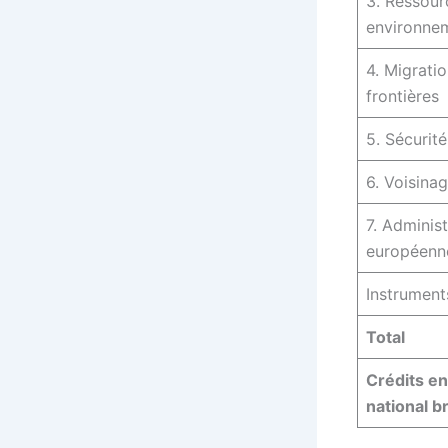
3. Ressour
environne
4. Migrati
frontières
5. Sécurit
6. Voisina
7. Adminis
européenn
Instrument
Total
Crédits e
national b