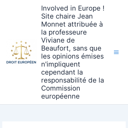
Aller
Involved in Europe !
au
Site chaire Jean
contenu
Monnet attribuée à
la professeure
Viviane de
Beaufort, sans que
les opinions émises
n'impliquent
cependant la
responsabilité de la
Commission
européenne