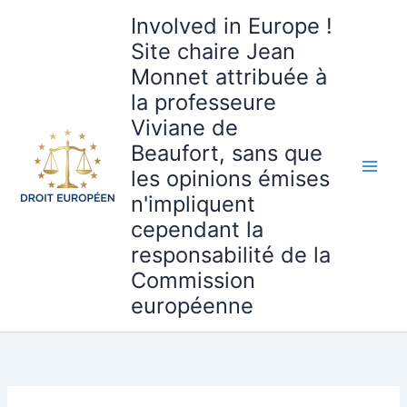
Aller
Involved in Europe !
au
Site chaire Jean
contenu
Monnet attribuée à
la professeure
Viviane de
Beaufort, sans que
les opinions émises
n'impliquent
cependant la
responsabilité de la
Commission
européenne