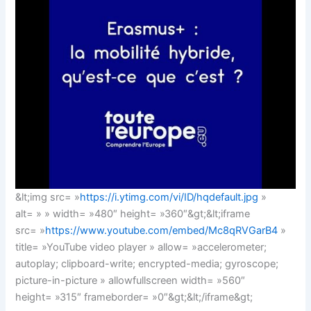
&lt;img src= »
https://i.ytimg.com/vi/ID/hqdefault.jpg
»
alt= » » width= »480″ height= »360″&gt;&lt;iframe
src= »
https://www.youtube.com/embed/Mc8qRVGarB4
»
title= »YouTube video player » allow= »accelerometer;
autoplay; clipboard-write; encrypted-media; gyroscope;
picture-in-picture » allowfullscreen width= »560″
height= »315″ frameborder= »0″&gt;&lt;/iframe&gt;