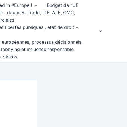
ed in #Europe !
Budget de l’UE
e , douanes ,Trade, IDE, ALE, OMC,
rciales
et libertés publiques , état de droit ~
s européennes, processus décisionnels,
, lobbying et influence responsable
s, videos