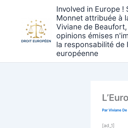
Aller
Involved in Europe ! 
au
Monnet attribuée à 
contenu
Viviane de Beaufort,
opinions émises n'i
la responsabilité de
européenne
L’Eur
Par
Viviane De
[ad_1]