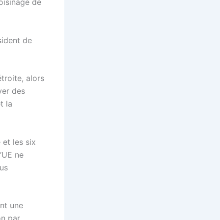
voisinage de
sident de
troite, alors
ver des
t la
et les six
l’UE ne
us
nt une
on par