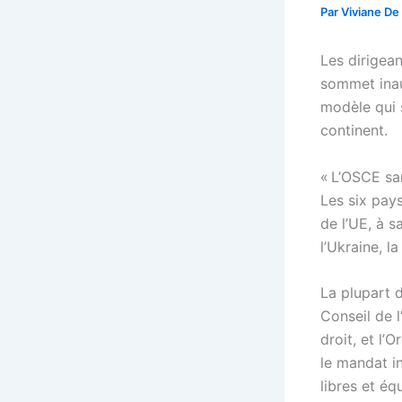
Par
Viviane De
Les dirigea
sommet inau
modèle qui s
continent.
« L’OSCE san
Les six pay
de l’UE, à s
l’Ukraine, l
La plupart d
Conseil de l
droit, et l’
le mandat in
libres et éq