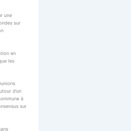
ur une
rondes sur
on
ation en
que les
éunions
utour d’un
n commune à
consensus sur
sans