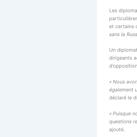
Les diploma
particulière
et certains
sans la Russ
Un diplomat
dirigeants 
d’opposition
« Nous avon
également u
déclaré le 
« Puisque n
questions re
ajouté.