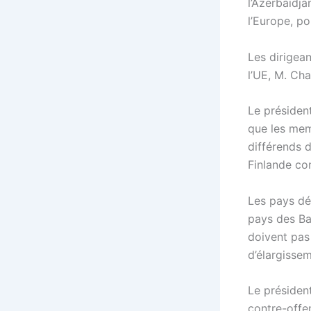
l’Azerbaïdja
l’Europe, po
Les dirigea
l’UE, M. Cha
Le président
que les mem
différends 
Finlande co
Les pays dés
pays des Ba
doivent pas
d’élargissem
Le présiden
contre-offe