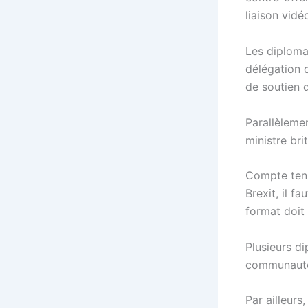
liaison vidé
Les diploma
délégation 
de soutien 
Parallèlemen
ministre bri
Compte tenu
Brexit, il f
format doit 
Plusieurs d
communauté 
Par ailleurs