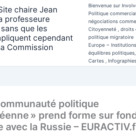
Bienvenue sur Involv
Site chaire Jean
Politique commercial
la professeure
négociations comme
 sans que les
Citoyenneté , droits 
mpliquent cependant
politique migratoire
Europe ~ Institution
 la Commission
équilibres politiques
Cartes , Infographie
Communauté politique
éenne » prend forme sur fon
e avec la Russie – EURACTIV.f