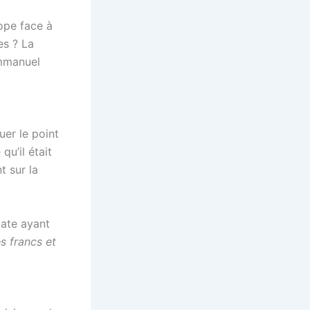
ope face à
es ? La
Emmanuel
uer le point
qu’il était
t sur la
mate ayant
s francs et