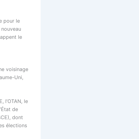
e pour le
 nouveau
rappent le
he voisinage
oyaume-Uni,
E, l’OTAN, le
’État de
SCE), dont
es élections