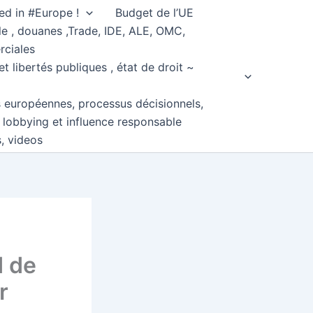
ed in #Europe !
Budget de l’UE
e , douanes ,Trade, IDE, ALE, OMC,
rciales
et libertés publiques , état de droit ~
s européennes, processus décisionnels,
, lobbying et influence responsable
s, videos
d de
r