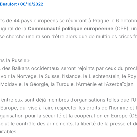
 Beaufort
/
06/10/2022
nts de 44 pays européens se réuniront à Prague le 6 octobr
gural de la
Communauté politique européenne
(CPE), un
e cherche une raison d’être alors que de multiples crises f
s la Russie »
s des Balkans occidentaux seront rejoints par ceux du proc
avoir la Norvège, la Suisse, l’Islande, le Liechtenstein, le R
a Moldavie, la Géorgie, la Turquie, l’Arménie et l’Azerbaïdjan.
’entre eux sont déjà membres d’organisations telles que l’U
’Europe, qui vise à faire respecter les droits de l’homme et l
Organisation pour la sécurité et la coopération en Europe (O
clut le contrôle des armements, la liberté de la presse et d
uitables.