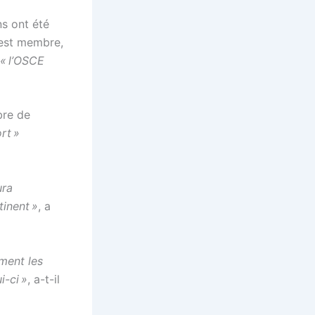
ns ont été
n est membre,
« l’OSCE
bre de
ort »
ura
inent »
, a
ment les
i-ci »
, a-t-il