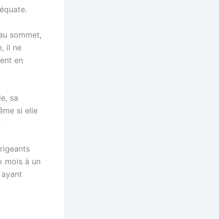
déquate.
t au sommet,
 il ne
ient en
le, sa
ême si elle
.
irigeants
x mois à un
 ayant