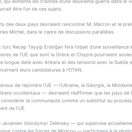
n, qui alimente les craintes d’une deuxième guerre dans le 
urrait être l’un de ces sujets.
nts des deux pays devraient rencontrer M. Macron et le pré
rles Michel, dans le cadre de discussions parallèles.
 turc Recep Tayyip Erdoğan fera l’objet d’une surveillance é
bres de l’UE que sont la Grèce et Chypre pourraient soule
de longue date avec Ankara et des tensions avec la Suède e
ncernant leurs candidatures à l’OTAN.
ireux de rejoindre l’UE — l’Ukraine, la Géorgie, la Moldavie 
lkans occidentaux — devraient réaffirmer que les pays de 
 considérer la communauté comme un substitut au process
ent de l’UE.
t ukrainien Volodymyr Zelensky — qui supervise actuelleme
nsive contre les forces de Moscou — participera à la réuni