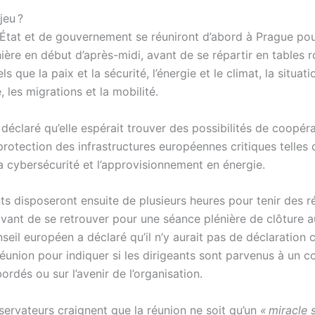
jeu ?
’État et de gouvernement se réuniront d’abord à Prague po
ière en début d’après-midi, avant de se répartir en tables 
ls que la paix et la sécurité, l’énergie et le climat, la situati
les migrations et la mobilité.
déclaré qu’elle espérait trouver des possibilités de coopér
rotection des infrastructures européennes critiques telles 
a cybersécurité et l’approvisionnement en énergie.
ts disposeront ensuite de plusieurs heures pour tenir des r
avant de se retrouver pour une séance plénière de clôture a
nseil européen a déclaré qu’il n’y aurait pas de déclaratio
 réunion pour indiquer si les dirigeants sont parvenus à un 
bordés ou sur l’avenir de l’organisation.
servateurs craignent que la réunion ne soit qu’un
« miracle 