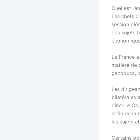
Quel est l’en
Les chefs d
session plén
des sujets te
économique, 
La France a 
matière de p
gazoducs, l
Les dirigean
bilatérales 
dîner.Le Co
la fin de la
les sujets a
Certains ob