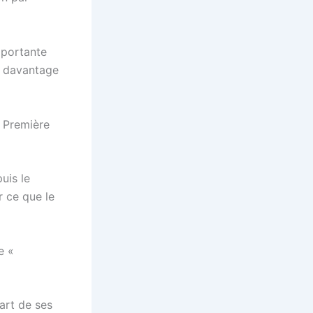
mportante
r davantage
a Première
uis le
r ce que le
e «
part de ses