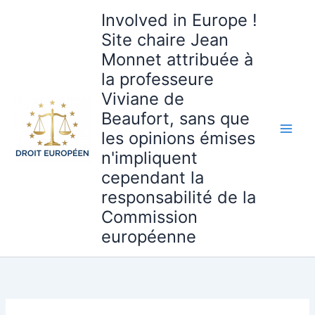
Aller
Involved in Europe !
au
Site chaire Jean
contenu
Monnet attribuée à
la professeure
Viviane de
Beaufort, sans que
les opinions émises
n'impliquent
cependant la
responsabilité de la
Commission
européenne