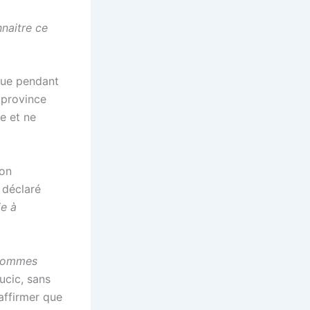
nnaitre ce
que pendant
 province
e et ne
ion
 déclaré
ie à
 sommes
ucic, sans
éaffirmer que