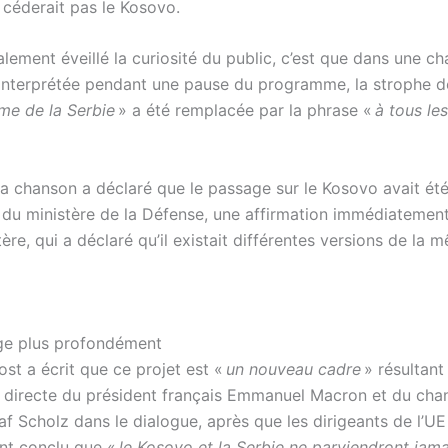
 céderait pas le Kosovo.
lement éveillé la curiosité du public, c’est que dans une c
 interprétée pendant une pause du programme, la strophe dé
âme de la Serbie
» a été remplacée par la phrase «
à tous le
 la chanson a déclaré que le passage sur le Kosovo avait ét
du ministère de la Défense, une affirmation immédiatemen
tère, qui a déclaré qu’il existait différentes versions de la 
ge plus profondément
ost a écrit que ce projet est «
un nouveau cadre
» résultant
on directe du président français Emmanuel Macron et du chan
f Scholz dans le dialogue, après que les dirigeants de l’UE
t conclu que «
le Kosovo et la Serbie ne parviendront jama