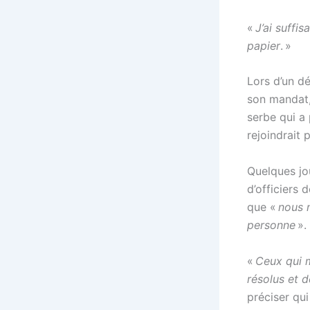
«
J’ai suffi
papier
. »
Lors d’un d
son mandat, 
serbe qui a
rejoindrait 
Quelques jou
d’officiers 
que «
nous 
personne
».
«
Ceux qui 
résolus et 
préciser qui