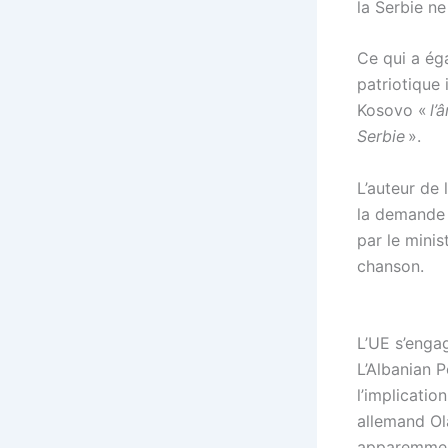
la Serbie ne
Ce qui a éga
patriotique
Kosovo «
l’
Serbie
».
L’auteur de
la demande 
par le minis
chanson.
L’UE s’enga
L’Albanian P
l’implicati
allemand Ola
apparemmen