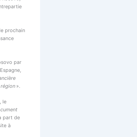
ntrepartie
le prochain
ssance
osovo par
, Espagne,
ancière
 région
».
 le
ocument
a part de
ite à