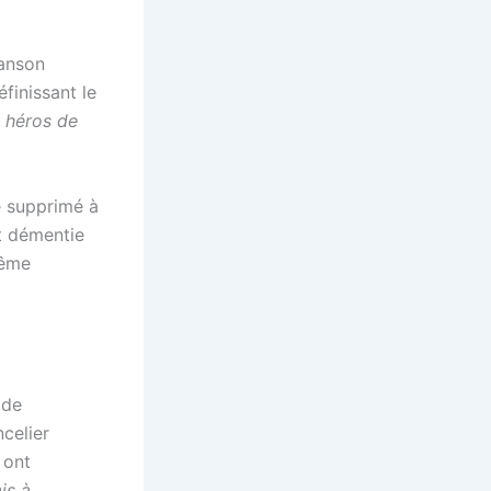
hanson
finissant le
s héros de
é supprimé à
t démentie
même
 de
celier
 ont
is à