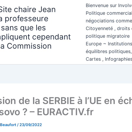
Bienvenue sur Involv
Site chaire Jean
Politique commercial
la professeure
négociations comme
 sans que les
Citoyenneté , droits 
mpliquent cependant
politique migratoire
Europe ~ Institution
 la Commission
équilibres politiques
Cartes , Infographie
ion de la SERBIE à l’UE en é
sovo ? – EURACTIV.fr
 Beaufort
/
23/09/2022