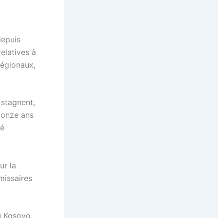
depuis
elatives à
régionaux,
 stagnent,
 onze ans
té
ur la
missaires
u Kosovo,