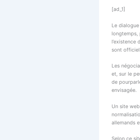
[ad_1]
Le dialogue 
longtemps, p
l’existence 
sont officie
Les négociat
et, sur le 
de pourparl
envisagée.
Un site web 
normalisati
allemands et
Selon ce si