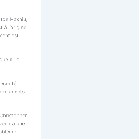
aton Haxhiu,
 à l’origine
ument est
que ni le
écurité,
s documents
 Christopher
venir à une
roblème