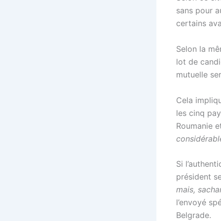
sans pour au
certains ava
Selon la mê
lot de cand
mutuelle ser
Cela impliq
les cinq pay
Roumanie et 
considérabl
Si l’authent
président s
mais, sachan
l’envoyé spé
Belgrade.