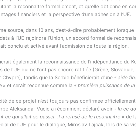
tant la reconnaître formellement, et qu’elle obtienne en co
ntages financiers et la perspective d’une adhésion à l’UE.
me source, dans 10 ans, c’est-à-dire probablement lorsque 
idats à l’UE rejoindra l’Union, un accord formel de reconnai
ait conclu et activé avant l’admission de toute la région.
uerait également la reconnaissance de l’indépendance du K
s de l’UE qui ne l’ont pas encore ratifiée (Grèce, Slovaquie
Chypre), tandis que la Serbie bénéficierait d’une «
aide fin
e
» et serait reconnue comme la «
première puissance de la
icité de ce projet n’est toujours pas confirmée officiellement,
erbe Aleksandar Vucic a récemment déclaré avoir «
lu ce d
t ce qui allait se passer, il a refusé de le reconnaitre
» de l
cial de l’UE pour le dialogue, Miroslav Lajcak, lors de sa vis