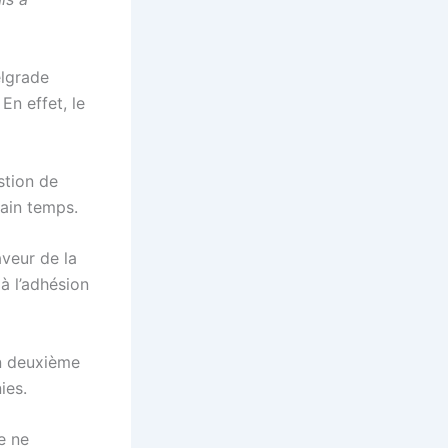
elgrade
En effet, le
stion de
tain temps.
aveur de la
à l’adhésion
un deuxième
ies.
e ne