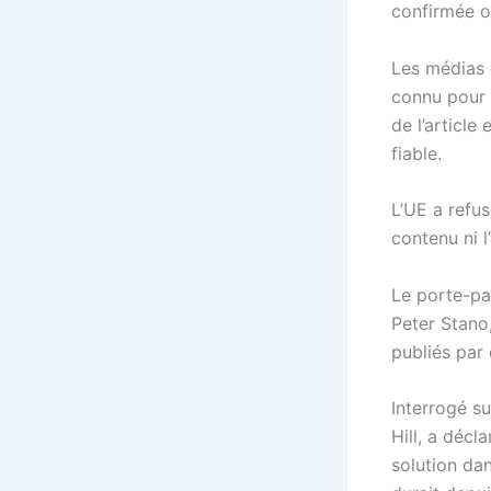
confirmée o
Les médias d
connu pour s
de l’article
fiable.
L’UE a refu
contenu ni l
Le porte-par
Peter Stano
publiés par 
Interrogé su
Hill, a décl
solution dan