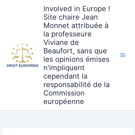
Aller
Involved in Europe !
au
Site chaire Jean
contenu
Monnet attribuée à
la professeure
Viviane de
Beaufort, sans que
les opinions émises
n'impliquent
cependant la
responsabilité de la
Commission
européenne