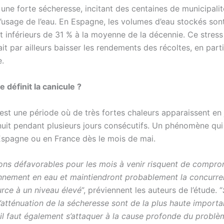
une forte sécheresse, incitant des centaines de municipalit
l’usage de l’eau. En Espagne, les volumes d’eau stockés son
t inférieurs de 31 % à la moyenne de la décennie. Ce stress
it par ailleurs baisser les rendements des récoltes, en parti
e.
définit la canicule ?
 est une période où de très fortes chaleurs apparaissent en
it pendant plusieurs jours consécutifs. Un phénomène qui 
Espagne ou en France dès le mois de mai.
ions défavorables pour les mois à venir risquent de compro
onnement en eau et maintiendront probablement la concurr
urce à un niveau élevé
”, préviennent les auteurs de l’étude. “
d’atténuation de la sécheresse sont de la plus haute import
 il faut également s’attaquer à la cause profonde du problèm