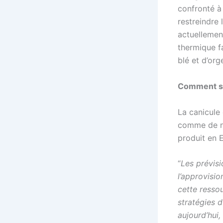
confronté à 
restreindre 
actuellemen
thermique fa
blé et d’org
Comment se 
La canicule
comme de nu
produit en 
“
Les prévis
l’approvisi
cette resso
stratégies 
aujourd’hui,