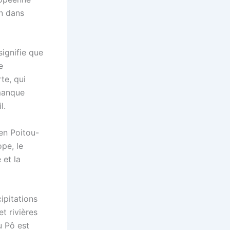
in dans
signifie que
e
te, qui
 manque
l.
 en Poitou-
pe, le
 et la
ipitations
t rivières
u Pô est