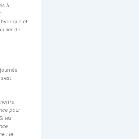
és à
t
 hydrique et
culier de
 journée
s’est
mettre
ence pour
Si les
ance
e : le