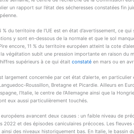
lier un rapport sur l’état des sécheresses constatées fin ju
opéenne.
6 % du territoire de l’UE est en état d’avertissement, ce qui 
tations y sont en-dessous de la normale et que le sol manqu
Pire encore, 11 % du territoire européen atteint la cote d’aler
 la végétation subit une pression importante en raison du
hiffres supérieurs à ce qui était
constaté
en mars ou en avri
t largement concernée par cet état d’alerte, en particulier
Languedoc-Roussillon, Bretagne et Picardie. Ailleurs en Euro
Espagne, l’Italie, le centre de l’Allemagne ainsi que la Hongrie
nt eux aussi particulièrement touchés.
 européens avancent deux causes : un faible niveau de préc
s 2022 et des épisodes caniculaires précoces. Les fleuves e
 ainsi des niveaux historiquement bas. En Italie, le bassin d