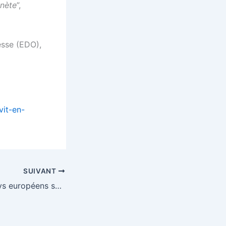
anète
”,
esse (EDO),
vit-en-
SUIVANT
Incendies : les pays européens se serrent les coudes – EURACTIV.fr