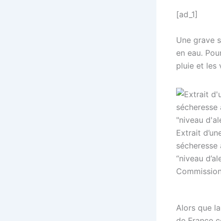
[ad_1]
Une grave s
en eau. Pou
pluie et le
Extrait d’u
sécheresse 
“niveau d’al
Commission
Alors que l
de France c