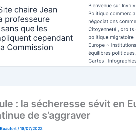
Bienvenue sur Involv
Site chaire Jean
Politique commercial
la professeure
négociations comme
 sans que les
Citoyenneté , droits 
mpliquent cependant
politique migratoire
Europe ~ Institution
 la Commission
équilibres politiques
Cartes , Infographie
ule : la sécheresse sévit en 
ntinue de s’aggraver
 Beaufort
/
18/07/2022