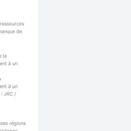
 ressources
 manque de
a
ent à un
 : JRC /
ses régions
ropéenne