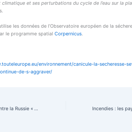
climatique et ses perturbations du cycle de l’eau sur la pl
s.
tilise les données de l’Observatoire européen de la sécher
 par le programme spatial
Corpernicus
.
.touteleurope.eu/environnement/canicule-la-secheresse-se
ontinue-de-s-aggraver/
Les sanctions contre la Russie « sont efficaces », affirme l’UE – EURACTIV.fr