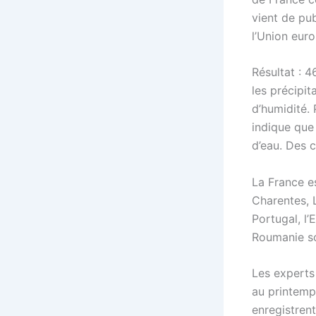
vient de pub
l’Union eur
Résultat : 4
les précipi
d’humidité. 
indique que
d’eau. Des c
La France es
Charentes, 
Portugal, l’
Roumanie so
Les experts
au printemp
enregistrent