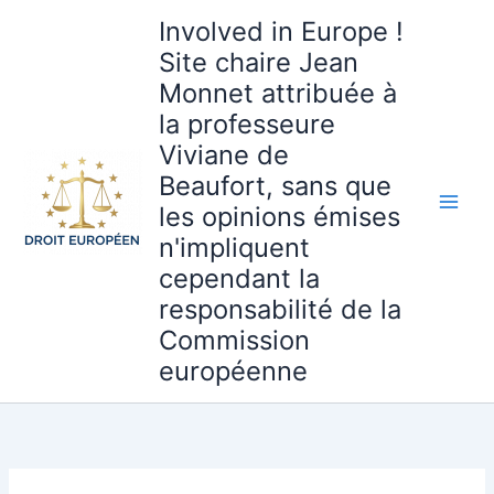
Aller
Involved in Europe !
au
Site chaire Jean
contenu
Monnet attribuée à
la professeure
Viviane de
Beaufort, sans que
les opinions émises
n'impliquent
cependant la
responsabilité de la
Commission
européenne