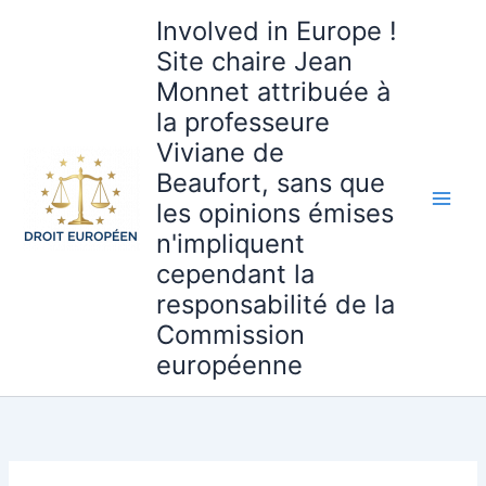
Aller
Involved in Europe !
au
Site chaire Jean
contenu
Monnet attribuée à
la professeure
Viviane de
Beaufort, sans que
les opinions émises
n'impliquent
cependant la
responsabilité de la
Commission
européenne