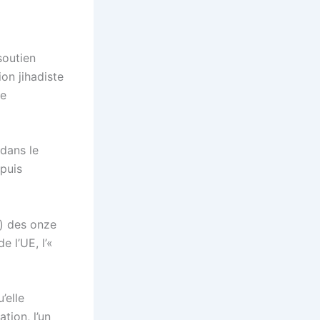
soutien
on jihadiste
ce
 dans le
epuis
f) des onze
 l’UE, l’«
’elle
tion, l’un