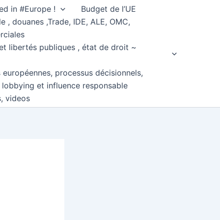
ed in #Europe !
Budget de l’UE
e , douanes ,Trade, IDE, ALE, OMC,
rciales
et libertés publiques , état de droit ~
s européennes, processus décisionnels,
, lobbying et influence responsable
s, videos