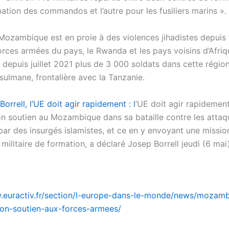
ation des commandos et l’autre pour les fusiliers marins ».
Mozambique est en proie à des violences jihadistes depuis 
orces armées du pays, le Rwanda et les pays voisins d’Afriq
 depuis juillet 2021 plus de 3 000 soldats dans cette régio
sulmane, frontalière avec la Tanzanie.
orrell, l’UE doit agir rapidement : l
’UE doit agir rapidemen
on soutien au Mozambique dans sa bataille contre les attaq
par des insurgés islamistes, et ce en y envoyant une missio
ilitaire de formation, a déclaré Josep Borrell jeudi (6 mai
.euractiv.fr/section/l-europe-dans-le-monde/news/mozamb
on-soutien-aux-forces-armees/