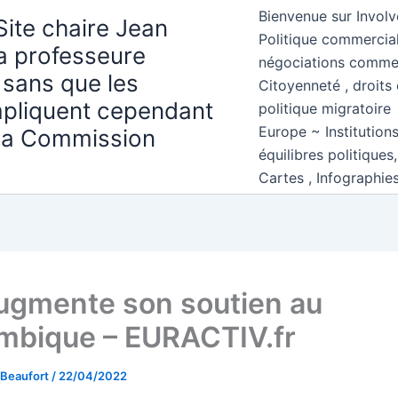
Bienvenue sur Involv
Site chaire Jean
Politique commercial
la professeure
négociations comme
 sans que les
Citoyenneté , droits 
mpliquent cependant
politique migratoire
Europe ~ Institution
 la Commission
équilibres politiques
Cartes , Infographie
augmente son soutien au
bique – EURACTIV.fr
 Beaufort
/
22/04/2022