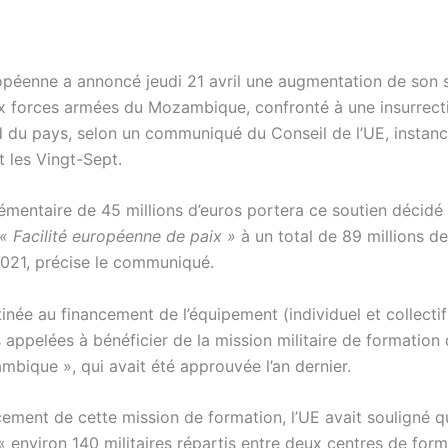
opéenne a annoncé jeudi 21 avril une augmentation de son 
ux forces armées du Mozambique, confronté à une insurrecti
d du pays, selon un communiqué du Conseil de l’UE, instan
t les Vingt-Sept.
lémentaire de 45 millions d’euros portera ce soutien décidé
« Facilité européenne de paix »
à un total de 89 millions d
21, précise le communiqué.
tinée au financement de l’équipement (individuel et collecti
ppelées à bénéficier de la mission militaire de formation de
ique », qui avait été approuvée l’an dernier.
ement de cette mission de formation, l’UE avait souligné qu
 environ 140 militaires répartis entre deux centres de forma