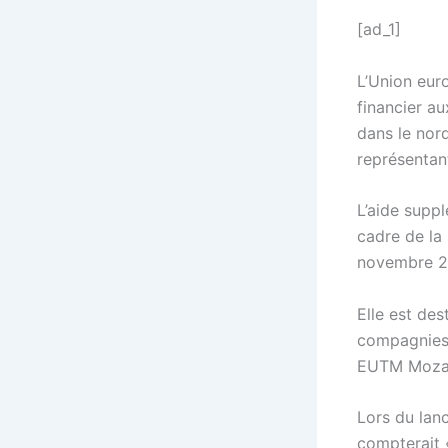
[ad_1]
L’Union eur
financier a
dans le nor
représentan
L’aide supp
cadre de la
novembre 20
Elle est des
compagnies a
EUTM Mozamb
Lors du lanc
compterait «