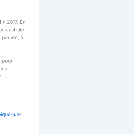
fin 2017. En
ue australe
n pauvre, à
t pour
ues
n
)
ique-lue-