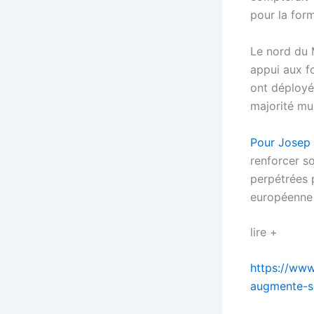
pour la form
Le nord du 
appui aux f
ont déployé
majorité mu
Pour Josep B
renforcer s
perpétrées 
européenne m
lire +
https://www
augmente-s