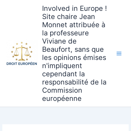
Aller
Involved in Europe !
au
Site chaire Jean
contenu
Monnet attribuée à
la professeure
Viviane de
Beaufort, sans que
les opinions émises
n'impliquent
cependant la
responsabilité de la
Commission
européenne