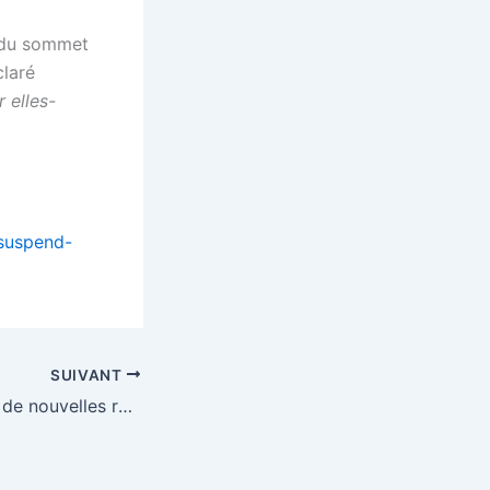
e du sommet
claré
r elles-
-suspend-
SUIVANT
DMA : accord sur de nouvelles règles pour les « Big Tech » – EURACTIV.fr