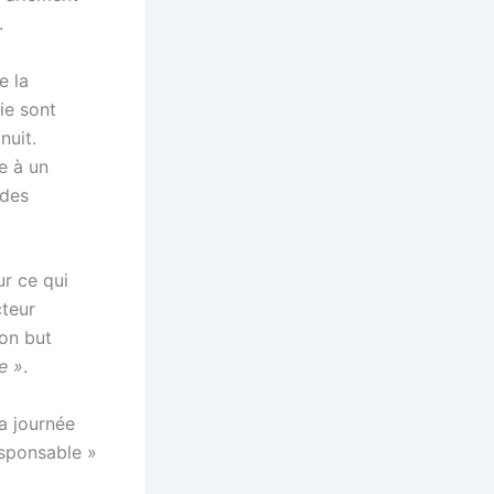
.
e la
ie sont
nuit.
e à un
 des
r ce qui
cteur
son but
e »
.
a journée
esponsable »