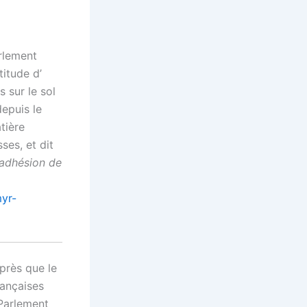
arlement
titude d’
 sur le sol
depuis le
tière
es, et dit
l’adhésion de
yr-
après que le
rançaises
 Parlement