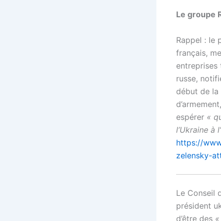
Le groupe R
Rappel : le
français, me
entreprises 
russe, notif
début de la
d’armement,
espérer
« q
l’Ukraine à 
https://www
zelensky-at
Le Conseil d
président uk
d’être des
«