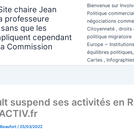
Bienvenue sur Involv
Site chaire Jean
Politique commercial
la professeure
négociations comme
 sans que les
Citoyenneté , droits 
mpliquent cependant
politique migratoire
Europe ~ Institution
 la Commission
équilibres politiques
Cartes , Infographie
lt suspend ses activités en 
ACTIV.fr
 Beaufort
/
25/03/2022