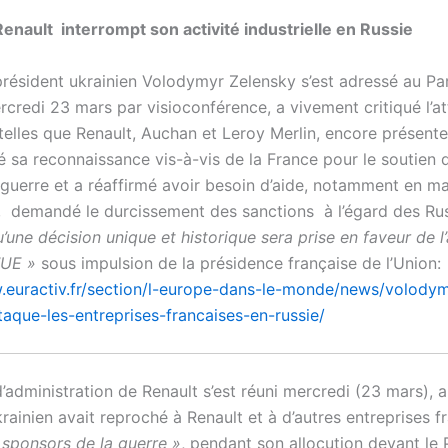
enault interrompt son activité industrielle en Russie
 président ukrainien Volodymyr Zelensky s’est adressé au P
rcredi 23 mars par visioconférence, a vivement critiqué l’at
telles que Renault, Auchan et Leroy Merlin, encore présentes
ié sa reconnaissance vis-à-vis de la France pour le soutien 
 guerre et a réaffirmé avoir besoin d’aide, notamment en ma
 demandé le durcissement des sanctions à l’égard des Russ
u’une décision unique et historique sera prise en faveur de 
l’UE »
sous impulsion de la présidence française de l’Union:
.euractiv.fr/section/l-europe-dans-le-monde/news/volodym
taque-les-entreprises-francaises-en-russie/
’administration de Renault s’est réuni mercredi (23 mars), 
rainien avait reproché à Renault et à d’autres entreprises f
 sponsors de la guerre »
, pendant son allocution devant le