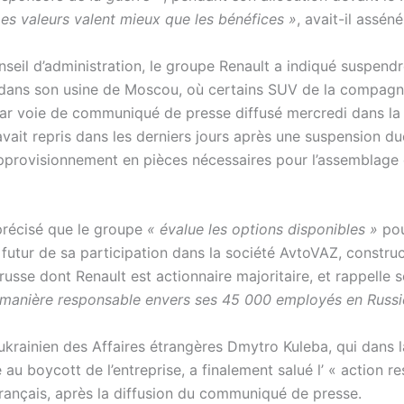
Les valeurs valent mieux que les bénéfices »
, avait-il asséné
seil d’administration, le groupe Renault a indiqué suspendr
dans son usine de Moscou, où certains SUV de la compagn
par voie de communiqué de presse diffusé mercredi dans la 
 avait repris dans les derniers jours après une suspension du
provisionnement en pièces nécessaires pour l’assemblage
 précisé que le groupe
« évalue les options disponibles »
pou
 futur de sa participation dans la société AvtoVAZ, constru
usse dont Renault est actionnaire majoritaire, et rappelle 
 manière responsable envers ses 45 000 employés en Russi
 ukrainien des Affaires étrangères Dmytro Kuleba, qui dans l
 au boycott de l’entreprise, a finalement salué l’ « action r
rançais, après la diffusion du communiqué de presse.