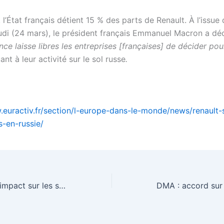
 l’État français détient 15 % des parts de Renault. À l’issu
di (24 mars), le président français Emmanuel Macron a dé
nce laisse libres les entreprises [françaises] de décider pou
ant à leur activité sur le sol russe
.
.euractiv.fr/section/l-europe-dans-le-monde/news/renault
s-en-russie/
IA : un rapport d’impact sur les sociétés européennes – EURACTIV.fr